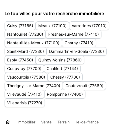
Le top villes pour votre recherche immobilière
Cuisy (77165)
Meaux (77100)
Varreddes (77910)
Nantouillet (77230)
Fresnes-sur-Marne (77410)
Nanteuil-lès-Meaux (77100)
Charny (77410)
Saint-Mard (77230)
Dammartin-en-Goële (77230)
Esbly (77450)
Quincy-Voisins (77860)
Coupvray (77700)
Chalifert (77144)
Vaucourtois (77580)
Chessy (77700)
Thorigny-sur-Marne (77400)
Coutevroult (77580)
Villevaudé (77410)
Pomponne (77400)
Villeparisis (77270)
Immobilier
Vente
Terrain
Ile-de-france