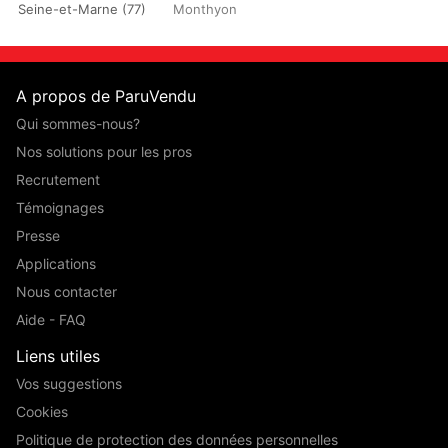
Seine-et-Marne (77)
Monthyon
A propos de ParuVendu
Qui sommes-nous?
Nos solutions pour les pros
Recrutement
Témoignages
Presse
Applications
Nous contacter
Aide - FAQ
Liens utiles
Vos suggestions
Cookies
Politique de protection des données personnelles