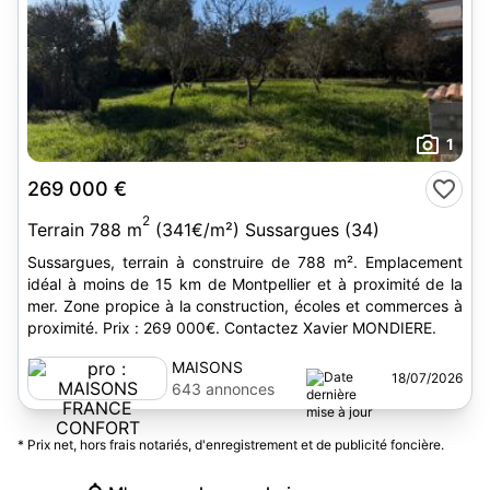
1
269 000 €
2
Terrain 788 m
(341€/m²) Sussargues (34)
Sussargues, terrain à construire de 788 m². Emplacement
idéal à moins de 15 km de Montpellier et à proximité de la
mer. Zone propice à la construction, écoles et commerces à
proximité. Prix : 269 000€. Contactez Xavier MONDIERE.
MAISONS
18/07/2026
FRANCE
643 annonces
CONFORT
* Prix net, hors frais notariés, d'enregistrement et de publicité foncière.