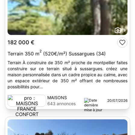
1
182 000 €
2
Terrain 350 m
(520€/m²) Sussargues (34)
Terrain À construire de 350 m² proche de montpellier faites
construire sur ce terrain situé à sussargues. créez une
maison personnalisée dans un cadre propice au calme, avec
un espace extérieur de 350 m² offrant de nombreuses
possibilités pour...
MAISONS
20/07/2026
FRANCE
643 annonces
CONFORT