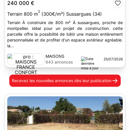
240 000 €
2
Terrain 800 m
(300€/m²) Sussargues (34)
Terrain À construire de 800 m² À sussargues, proche de
montpellier. idéal pour un projet de construction. cette
parcelle offre la possibilité de bâtir une maison entièrement
personnalisée et de profiter d'un espace extérieur agréable.
la...
MAISONS
25/07/2026
FRANCE
643 annonces
CONFORT
Recevez les nouvelles annonces
dès leur publication