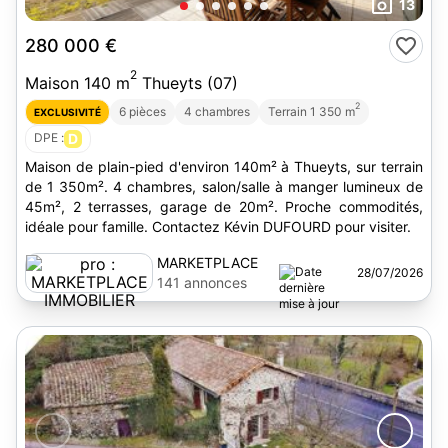
13
280 000 €
2
Maison 140 m
Thueyts (07)
2
6 pièces
4 chambres
Terrain 1 350 m
EXCLUSIVITÉ
DPE :
D
Maison de plain-pied d'environ 140m² à Thueyts, sur terrain
de 1 350m². 4 chambres, salon/salle à manger lumineux de
45m², 2 terrasses, garage de 20m². Proche commodités,
idéale pour famille. Contactez Kévin DUFOURD pour visiter.
MARKETPLACE
28/07/2026
IMMOBILIER
141 annonces