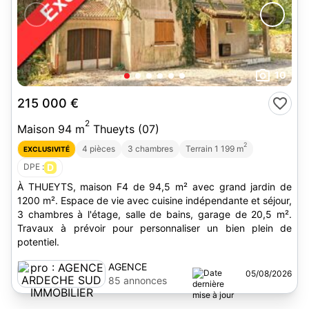
10
215 000 €
2
Maison 94 m
Thueyts (07)
2
4 pièces
3 chambres
Terrain 1 199 m
EXCLUSIVITÉ
DPE :
D
À THUEYTS, maison F4 de 94,5 m² avec grand jardin de
1200 m². Espace de vie avec cuisine indépendante et séjour,
3 chambres à l'étage, salle de bains, garage de 20,5 m².
Travaux à prévoir pour personnaliser un bien plein de
potentiel.
AGENCE
05/08/2026
ARDECHE SUD
85 annonces
IMMOBILIER