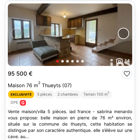
14
95 500 €
2
Maison 76 m
Thueyts (07)
2
5 pièces
2 chambres
Terrain 100 m
EXCLUSIVITÉ
DPE :
G
Vente maison/villa 5 pièces. iad france - sabrina menardo
vous propose: belle maison en pierre de 76 m² environ,
située sur la commune de thueyts, cette habitation se
distingue par son caractère authentique. elle s’élève sur une
cave. au...