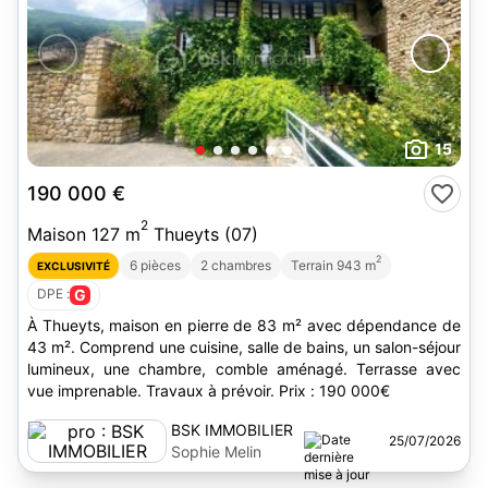
15
190 000 €
2
Maison 127 m
Thueyts (07)
2
6 pièces
2 chambres
Terrain 943 m
EXCLUSIVITÉ
DPE :
G
À Thueyts, maison en pierre de 83 m² avec dépendance de
43 m². Comprend une cuisine, salle de bains, un salon-séjour
lumineux, une chambre, comble aménagé. Terrasse avec
vue imprenable. Travaux à prévoir. Prix : 190 000€
BSK IMMOBILIER
25/07/2026
Sophie Melin