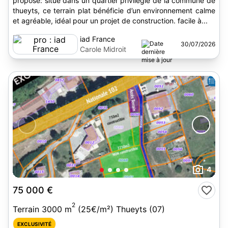
propose: situé dans un quartier privilégié de la commune de
thueyts, ce terrain plat bénéficie d’un environnement calme
et agréable, idéal pour un projet de construction. facile à...
iad France
30/07/2026
Carole Midroit
4
75 000 €
2
Terrain 3000 m
(25€/m²) Thueyts (07)
EXCLUSIVITÉ