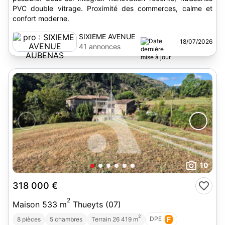
PVC double vitrage. Proximité des commerces, calme et
confort moderne.
SIXIEME AVENUE
18/07/2026
AUBENAS
41 annonces
10
318 000 €
2
Maison 533 m
Thueyts (07)
2
DPE :
F
8 pièces
5 chambres
Terrain 26 419 m