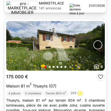
MARKETPLACE
21/07/2026
IMMOBILIER
141 annonces
6
175 000 €
2
Maison 81 m
Thueyts (07)
2
DPE :
D
4 pièces
3 chambres
Terrain 604 m
Thueyts, maison 81 m² sur terrain 604 m². 3 chambres
lumineuses, pièce de vie avec poêle Jotul, cuisine ouverte
possible. Sous-sol intégral. Rénovation récente, huisseries