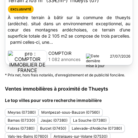
Terrain 2105 m
(33€/m²) Thueyts (07)
EXCLUSIVITÉ
À vendre terrain à bâtir sur la commune de thueyts
(ardèche). situé dans un environnement exceptionnel, au
cœur des montagnes ardéchoises, ce terrain d’une
superficie totale de 2 105 m2 se compose de trois parcelles.
parmi celles-ci, une...
COMPTOIR
27/07/2026
IMMOBILIER DE
1 082 annonces
FRANCE
* Prix net, hors frais notariés, d'enregistrement et de publicité foncière.
Ventes immobilières à proximité de Thueyts
Le top villes pour votre recherche immobilière
Meyras (07380)
Montpezat-sous-Bauzon (07560)
Barnas (07330)
Jaujac (07380)
La Souche (07380)
Fabras (07380)
Burzet (07450)
Lalevade-d'Ardèche (07380)
Vals-les-Bains (07600)
Antraigues-sur-Volane (07530)