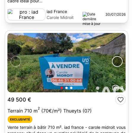
cadre idéal pour...
iad France
30/07/2026
Carole Midroit
3
49 500 €
2
Terrain 710 m
(70€/m²) Thueyts (07)
EXCLUSIVITÉ
Vente terrain à bâtir 710 m². iad france - carole midroit vous