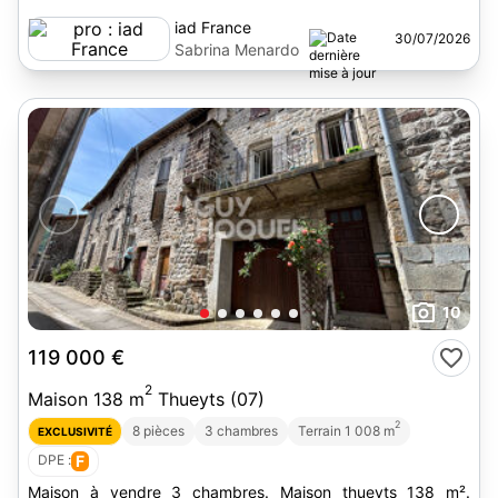
iad France
30/07/2026
Sabrina Menardo
10
119 000 €
2
Maison 138 m
Thueyts (07)
2
8 pièces
3 chambres
Terrain 1 008 m
EXCLUSIVITÉ
DPE :
F
Maison à vendre 3 chambres. Maison thueyts 138 m².