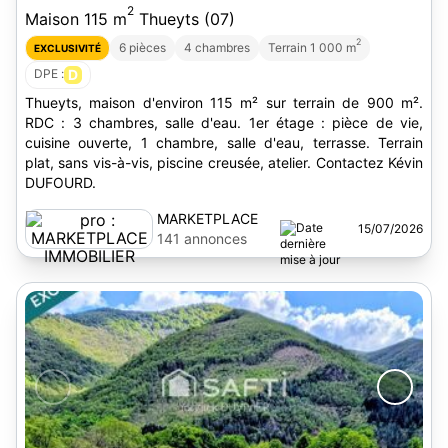
2
Maison 115 m
Thueyts (07)
2
6 pièces
4 chambres
Terrain 1 000 m
EXCLUSIVITÉ
DPE :
D
Thueyts, maison d'environ 115 m² sur terrain de 900 m².
RDC : 3 chambres, salle d'eau. 1er étage : pièce de vie,
cuisine ouverte, 1 chambre, salle d'eau, terrasse. Terrain
plat, sans vis-à-vis, piscine creusée, atelier. Contactez Kévin
DUFOURD.
MARKETPLACE
15/07/2026
IMMOBILIER
141 annonces