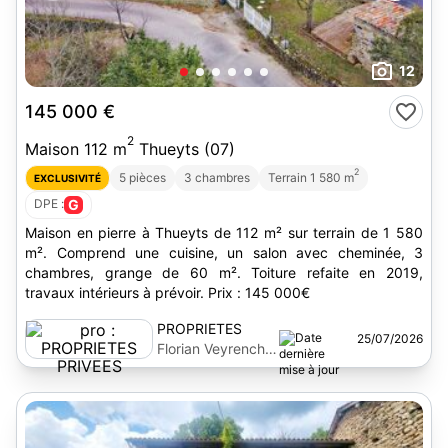
12
145 000 €
2
Maison 112 m
Thueyts (07)
2
5 pièces
3 chambres
Terrain 1 580 m
EXCLUSIVITÉ
DPE :
G
Maison en pierre à Thueyts de 112 m² sur terrain de 1 580
m². Comprend une cuisine, un salon avec cheminée, 3
chambres, grange de 60 m². Toiture refaite en 2019,
travaux intérieurs à prévoir. Prix : 145 000€
PROPRIETES
25/07/2026
PRIVEES
Florian Veyrenche-
rolland