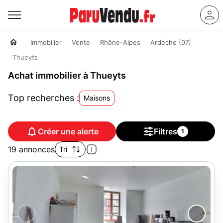
Immobilier
Vente
Rhône-Alpes
Ardèche (07)
Thueyts
Achat immobilier à Thueyts
Top recherches :
Maisons
Créer une alerte
Filtres
1
19 annonces
Tri