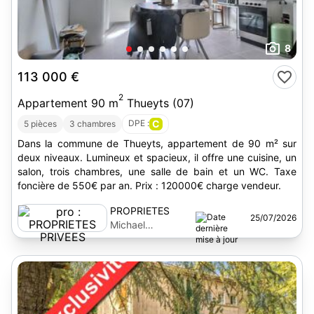
8
113 000 €
2
Appartement 90 m
Thueyts (07)
DPE :
C
5 pièces
3 chambres
Dans la commune de Thueyts, appartement de 90 m² sur
deux niveaux. Lumineux et spacieux, il offre une cuisine, un
salon, trois chambres, une salle de bain et un WC. Taxe
foncière de 550€ par an. Prix : 120000€ charge vendeur.
PROPRIETES
25/07/2026
PRIVEES
Michael
Manzanero