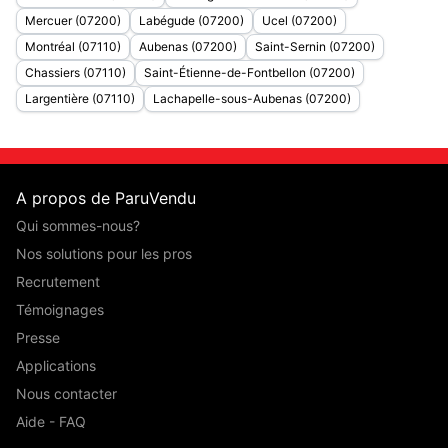
Mercuer (07200)
Labégude (07200)
Ucel (07200)
Montréal (07110)
Aubenas (07200)
Saint-Sernin (07200)
Chassiers (07110)
Saint-Étienne-de-Fontbellon (07200)
Largentière (07110)
Lachapelle-sous-Aubenas (07200)
A propos de ParuVendu
Qui sommes-nous?
Nos solutions pour les pros
Recrutement
Témoignages
Presse
Applications
Nous contacter
Aide - FAQ