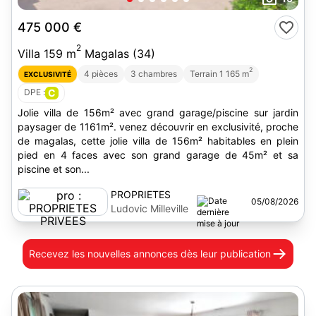
475 000 €
2
Villa 159 m
Magalas (34)
2
4 pièces
3 chambres
Terrain 1 165 m
EXCLUSIVITÉ
DPE :
C
Jolie villa de 156m² avec grand garage/piscine sur jardin
paysager de 1161m². venez découvrir en exclusivité, proche
de magalas, cette jolie villa de 156m² habitables en plein
pied en 4 faces avec son grand garage de 45m² et sa
piscine et son...
PROPRIETES
05/08/2026
PRIVEES
Ludovic Milleville
Recevez les nouvelles annonces
dès leur publication