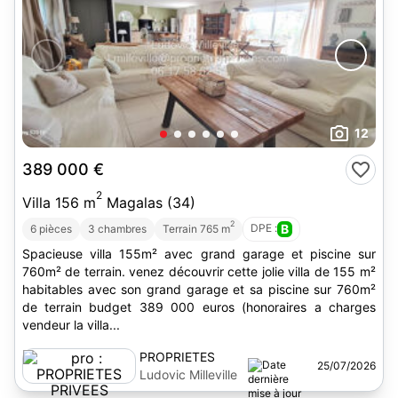
12
389 000 €
2
Villa 156 m
Magalas (34)
2
DPE :
B
6 pièces
3 chambres
Terrain 765 m
Spacieuse villa 155m² avec grand garage et piscine sur
760m² de terrain. venez découvrir cette jolie villa de 155 m²
habitables avec son grand garage et sa piscine sur 760m²
de terrain budget 389 000 euros (honoraires a charges
vendeur la villa...
PROPRIETES
25/07/2026
PRIVEES
Ludovic Milleville