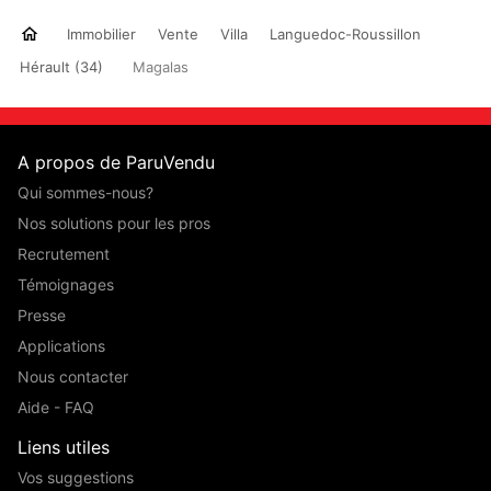
Immobilier
Vente
Villa
Languedoc-Roussillon
Hérault (34)
Magalas
A propos de ParuVendu
Qui sommes-nous?
Nos solutions pour les pros
Recrutement
Témoignages
Presse
Applications
Nous contacter
Aide - FAQ
Liens utiles
Vos suggestions