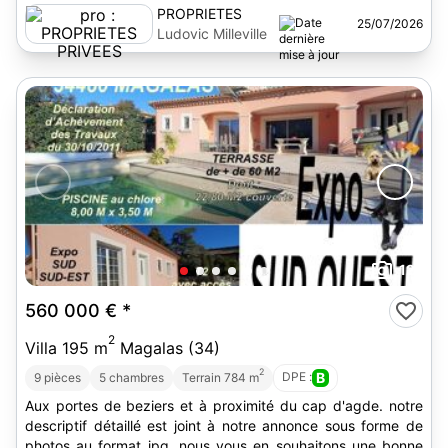
PROPRIETES
25/07/2026
PRIVEES
Ludovic Milleville
12
560 000 €
*
2
Villa 195 m
Magalas (34)
2
DPE :
B
9 pièces
5 chambres
Terrain 784 m
Aux portes de beziers et à proximité du cap d'agde. notre
descriptif détaillé est joint à notre annonce sous forme de
photos au format jpg. nous vous en souhaitons une bonne