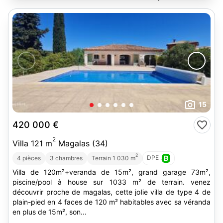
15
420 000 €
2
Villa 121 m
Magalas (34)
2
DPE :
B
4 pièces
3 chambres
Terrain 1 030 m
Villa de 120m²+veranda de 15m², grand garage 73m²,
piscine/pool à house sur 1033 m² de terrain. venez
découvrir proche de magalas, cette jolie villa de type 4 de
plain-pied en 4 faces de 120 m² habitables avec sa véranda
en plus de 15m², son...