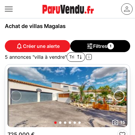
Achat de villas Magalas
Créer une alerte
Filtres
1
5 annonces "villa à vendre"
Tri
15
725 000 €