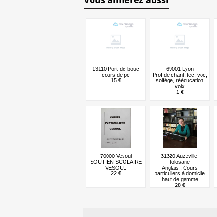
13110 Port-de-bouc
69001 Lyon
cours de pc
Prof de chant, tec. voc,
15 €
solfége, rééducation
voix
1 €
70000 Vesoul
31320 Auzeville-
SOUTIEN SCOLAIRE
tolosane
VESOUL
Anglais : Cours
22 €
particuliers à domicile
haut de gamme
28 €