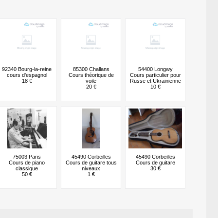
92340 Bourg-la-reine
85300 Challans
54400 Longwy
cours d'espagnol
Cours théorique de
Cours particulier pour
18 €
voile
Russe et Ukrainienne
20 €
10 €
75003 Paris
45490 Corbeilles
45490 Corbeilles
Cours de piano
Cours de guitare tous
Cours de guitare
classique
niveaux
30 €
50 €
1 €