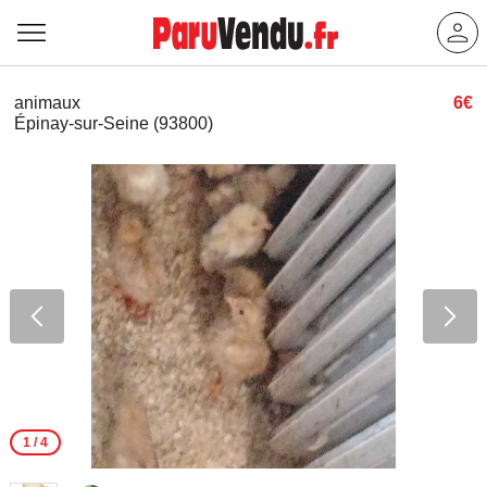
animaux
6€
Épinay-sur-Seine (93800)
1
/ 4