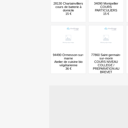
28130 Chartainvilliers
34090 Montpellier
cours de batterie à
COURS
domicile
PARTICULIERS
15 €
15 €
94490 Ormesson-sur-
77860 Saint-germain-
marne
sur-morin
Atelier de cuisine bio
COURS NIVEAU
végétarienne
COLLEGE /
36 €
PREPARATION AU
BREVET
25 €