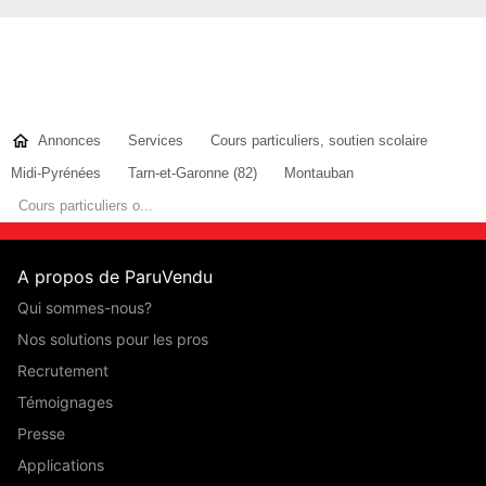
Annonces
Services
Cours particuliers, soutien scolaire
Midi-Pyrénées
Tarn-et-Garonne (82)
Montauban
Cours particuliers o...
A propos de ParuVendu
Qui sommes-nous?
Nos solutions pour les pros
Recrutement
Témoignages
Presse
Applications