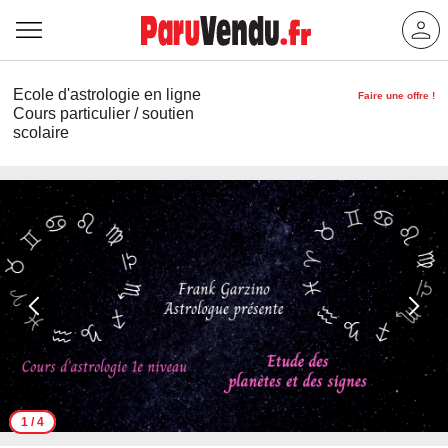
Ecole d'astrologie en ligne
Faire une offre !
Cours particulier / soutien
scolaire
1
/ 4