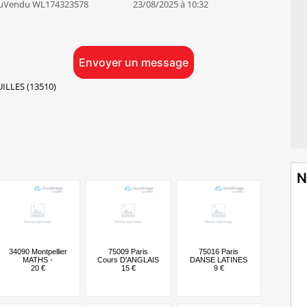
uVendu WL174323578
23/08/2025 à 10:32
Envoyer un message
LLES (13510)
N
34090 Montpellier
75009 Paris
75016 Paris
MATHS -
Cours D'ANGLAIS
DANSE LATINES
20 €
15 €
9 €