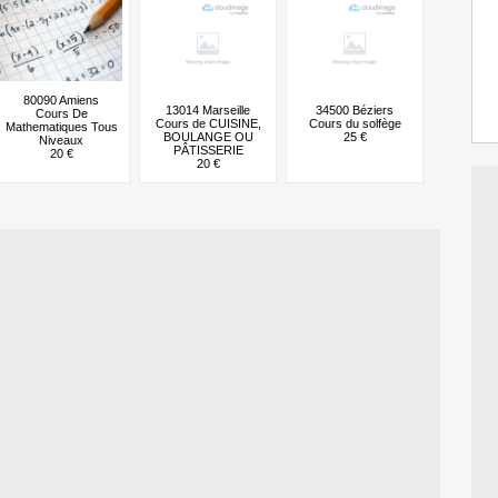
80090 Amiens
13014 Marseille
34500 Béziers
Cours De
Cours de CUISINE,
Cours du solfège
Mathematiques Tous
BOULANGE OU
25 €
Niveaux
PÂTISSERIE
20 €
20 €