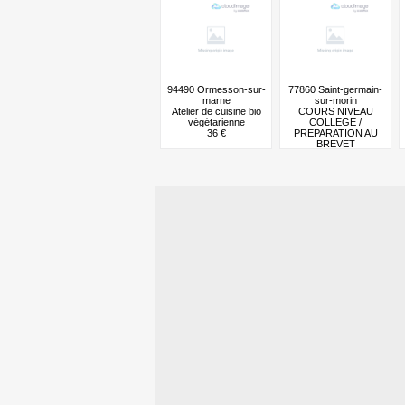
94490 Ormesson-sur-
77860 Saint-germain-
marne
sur-morin
Atelier de cuisine bio
COURS NIVEAU
végétarienne
COLLEGE /
36 €
PREPARATION AU
BREVET
25 €