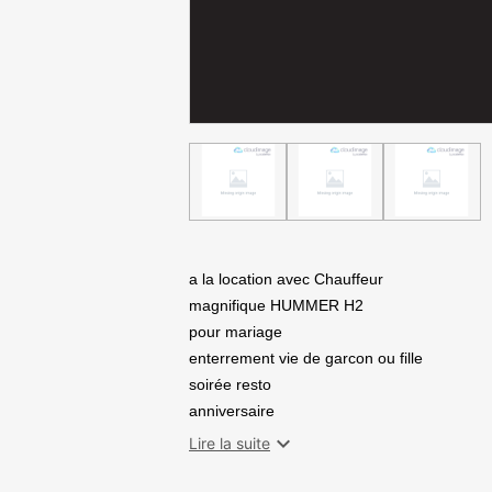
a la location avec Chauffeur
magnifique HUMMER H2
pour mariage
enterrement vie de garcon ou fille
soirée resto
anniversaire
casting

Lire la suite
publicité ou n'importe quel evenement