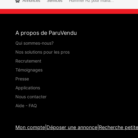
Annonces
Services
Hummer H2 pour maria...
A propos de ParuVendu
Qui sommes-nous?
Nos solutions pour les pros
Recrutement
Témoignages
Presse
Applications
Nous contacter
Aide - FAQ
Mon compte
|
Déposer une annonce
|
Recherche petit