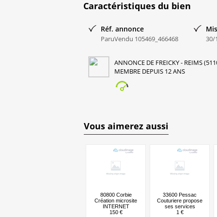
Caractéristiques du bien
tarif de base pour 1 heure
Réf. annonce
Mis
ParuVendu 105469_466468
30/
ANNONCE DE FREICKY - REIMS (511
MEMBRE DEPUIS 12 ANS
Vous aimerez aussi
80800 Corbie
33600 Pessac
Création microsite
Couturiere propose
INTERNET
ses services
150 €
1 €