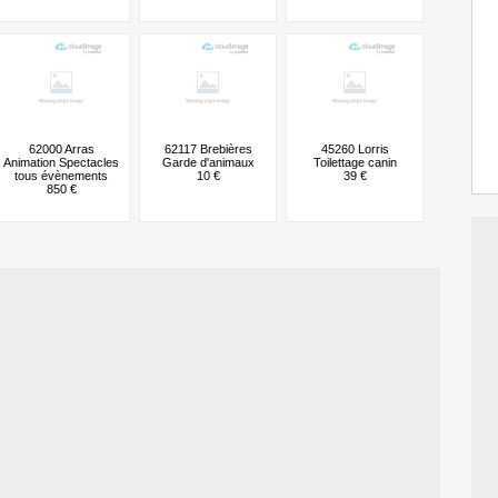
62000 Arras
62117 Brebières
45260 Lorris
Animation Spectacles
Garde d'animaux
Toilettage canin
tous évènements
10 €
39 €
850 €