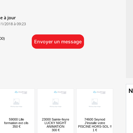
e à jour
11/2018 à 09:23
00)
Envoyer un message
N
59000 Lille
23000 Sainte-feyre
74600 Seynod
formation ext cils
LUCKY NIGHT
J'installe votre
350 €
ANIMATION
PISCINE HORS-SOL !!
300 €
1 €