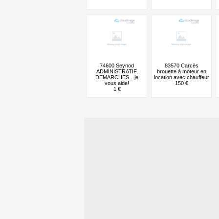
74600 Seynod
83570 Carcès
ADMINISTRATIF,
brouette à moteur en
DEMARCHES…je
location avec chauffeur
vous aide!
150 €
1 €