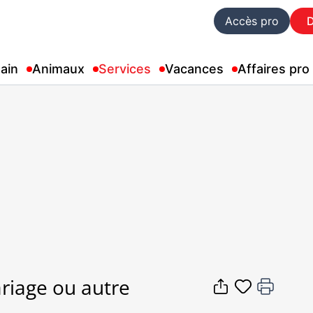
Accès pro
ain
Animaux
Services
Vacances
Affaires pro
iage ou autre