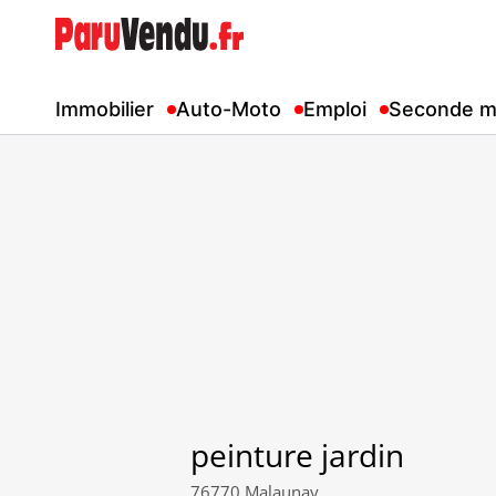
Immobilier
Auto-Moto
Emploi
Seconde m
peinture jardin
76770 Malaunay