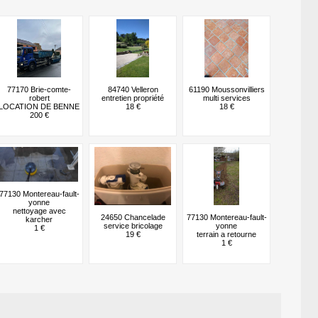
77170 Brie-comte-
84740 Velleron
61190 Moussonvilliers
robert
entretien propriété
multi services
LOCATION DE BENNE
18 €
18 €
200 €
77130 Montereau-fault-
yonne
nettoyage avec
24650 Chancelade
77130 Montereau-fault-
karcher
service bricolage
yonne
1 €
19 €
terrain a retourne
1 €