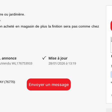
e ou jardinière.
e
son acheté en magasin de plus la finition sera pas comme chez
. annonce
Mise à jour
uVendu WL176753933
28/01/2026 à 13:19
Y (76770)
Envoyer un message