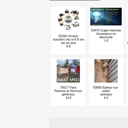
33470 Gujan-mestras
Assistance en
25290 Ornans
électricité
transfert vhs hi 8 8 mn
1 €
etc en dvd
8 €
75017 Paris
93800 Épinay-sur-
Peinture et Services
seine
généraux
animaux
10 €
6 €