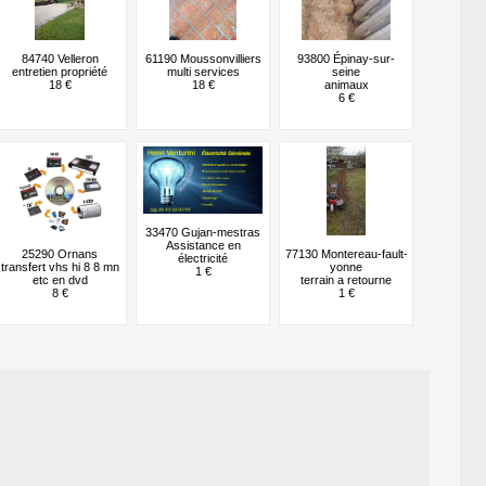
84740 Velleron
61190 Moussonvilliers
93800 Épinay-sur-
entretien propriété
multi services
seine
18 €
18 €
animaux
6 €
33470 Gujan-mestras
Assistance en
25290 Ornans
77130 Montereau-fault-
électricité
transfert vhs hi 8 8 mn
yonne
1 €
etc en dvd
terrain a retourne
8 €
1 €