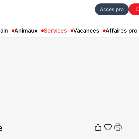
Accès pro
ain
Animaux
Services
Vacances
Affaires pro
e