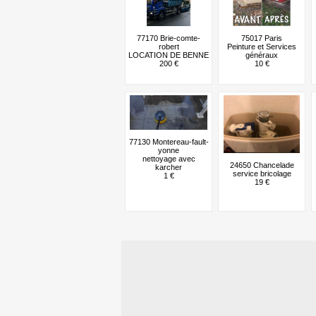
77170 Brie-comte-
75017 Paris
robert
Peinture et Services
LOCATION DE BENNE
généraux
200 €
10 €
77130 Montereau-fault-
yonne
nettoyage avec
24650 Chancelade
karcher
service bricolage
1 €
19 €