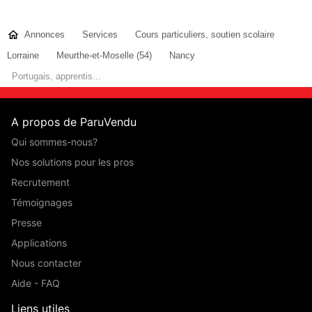
Annonces
Services
Cours particuliers, soutien scolaire
Lorraine
Meurthe-et-Moselle (54)
Nancy
Portugais, apprentis...
A propos de ParuVendu
Qui sommes-nous?
Nos solutions pour les pros
Recrutement
Témoignages
Presse
Applications
Nous contacter
Aide - FAQ
Liens utiles