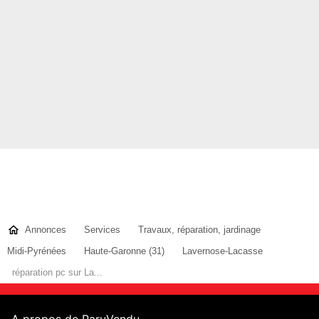
Annonces
Services
Travaux, réparation, jardinage
Midi-Pyrénées
Haute-Garonne (31)
Lavernose-Lacasse
réparation pc sur La...
A propos de ParuVendu