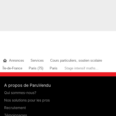
Annonces
Services
Cours particuliers, soutien scolaire
Île-de-France
Paris (75)
Paris
Stage intensif maths...
A propos de ParuVendu
Qui sommes-nous?
Nos solutions pour les pros
Recrutement
Témoignages