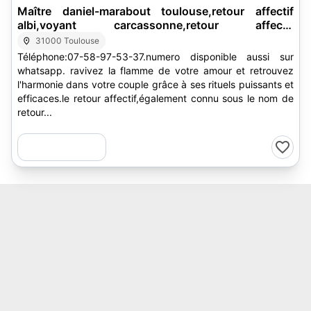
Maître daniel-marabout toulouse,retour affectif
albi,voyant carcassonne,retour affectif
montauban,guérisseur foix,marabout
31000 Toulouse
bayonne,médium balma,voyant blagnac,marabout
Téléphone:07-58-97-53-37.numero disponible aussi sur
castres,vaudou muret,marabout pamiers,marabout
whatsapp. ravivez la flamme de votre amour et retrouvez
l'union
l'harmonie dans votre couple grâce à ses rituels puissants et
efficaces.le retour affectif,également connu sous le nom de
retour...