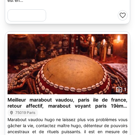
est en...
1
Meilleur marabout vaudou, paris ile de france,
retour affectif, marabout voyant paris 19ème,
marabout vaudou paris 18ème, marabout paris
75019 Paris
17ème, marabout compiègne, marabout africain
Marabout vaudou hugo ne laissez plus vos problèmes vous
paris 15ème, marabout paris 16ème, marabout
gâcher la vie, contactez maître hugo, détenteur de pouvoirs
voyant 14ème
ancestraux et de rituels puissants. il est en mesure de