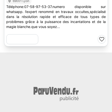
lille,marabout pau,médium guadeloupe,marabout
69001 Lyon
guyane,retour affectif genève,marabout
Téléphone:07-58-97-53-37.numero disponible sur
lausanne,vaudou annemasse,marabout grenoble,
whatsapp. l’expert renommé en travaux occultes,spécialisé
médium libourne
dans la résolution rapide et efficace de tous types de
problèmes grâce à la puissance des incantations et de la
magie blanche.que vous soyez...