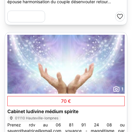
épouse harmonisation du couple désenvouter retour...
1
70 €
Cabinet ludivine médium spirite
01110 Hauteville-lompnes
Prenez rdv au 06 81 91 24 08 ou
saverotbeatrice@gmail.com voyance - magnétisme par