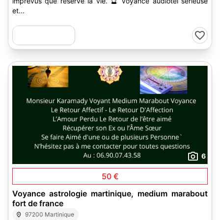
imprévus que réserve la vie. 🔮 voyance audiotel sérieuse
et...
6
50 €
Voyance astrologie martinique, medium marabout
fort de france
97200 Martinique