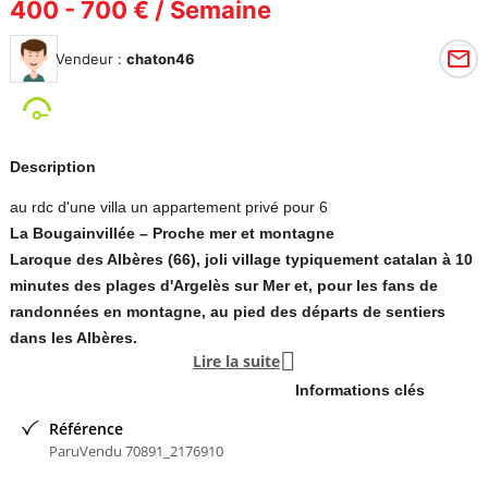
400 - 700 € / Semaine
Vendeur :
chaton46
Description
au rdc d'une villa un appartement privé pour 6
La Bougainvillée – Proche mer et montagne
Laroque des Albères (66), joli village typiquement catalan à 10
minutes des plages d'Argelès sur Mer et, pour les fans de
randonnées en montagne, au pied des départs de sentiers
dans les Albères.

Lire la suite
Votre gite pour 6 personnes, idéal pour les familles avec
enfants, se trouve au
Informations clés
R. de C. de la maison des propriétaires avec une entrée
Référence
indépendante.
ParuVendu 70891_2176910
Il se compose de de 3pieces,.2 chambres avec lit de 140, 1