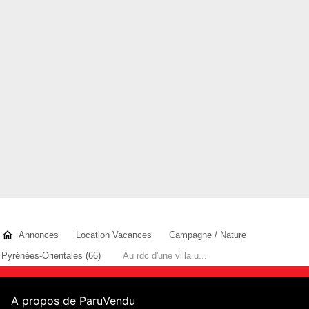
septembre : la semaine 500 euro, lz quinzaine 900 euro
octobre,novembre : la semaine 400 euro , la quinzaine 700
euro
toutes saisons sauf ju
Contacter l'annonceur
chaton46
- membre depuis 15 ans
Annonces
Location Vacances
Campagne / Nature
Pyrénées-Orientales (66)
Au rdc d'une villa u...
A propos de ParuVendu