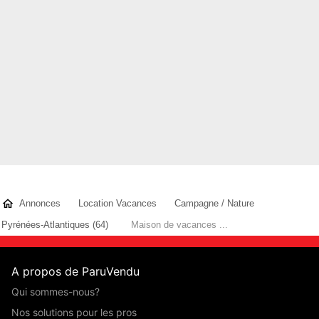
Christophe
- membre depuis 2 mois
Annonces
Location Vacances
Campagne / Nature
Pyrénées-Atlantiques (64)
Maison de vacances ...
A propos de ParuVendu
Qui sommes-nous?
Nos solutions pour les pros