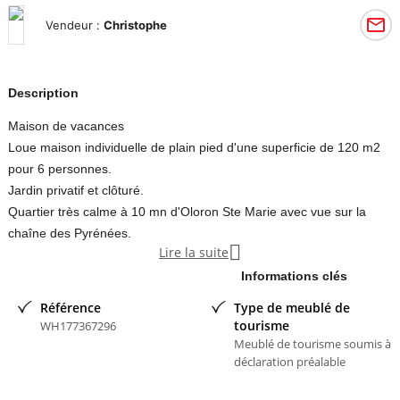
Vendeur :
Christophe
Description
Maison de vacances
Loue maison individuelle de plain pied d'une superficie de 120 m2
pour 6 personnes.
Jardin privatif et clôturé.
Quartier très calme à 10 mn d'Oloron Ste Marie avec vue sur la
chaîne des Pyrénées.

Lire la suite
Entrée avec placard et penderie (table à repasser + fer).
Salle à manger/séjour donnant sur terrasse avec 2 grandes baies
Informations clés
vitrées, (canapé non convertible TV table basse ventilateur)
Référence
Type de meublé de
Cuisine toute équipée avec îlot central, table avec 6 chaises chaise
tourisme
WH177367296
haute bébé donnant sur terrasse.
Meublé de tourisme soumis à
déclaration préalable
2 chambres (lit de 140 x 190) avec placard et penderie.
1 chambre (2 lits de 90 x 190, lit parapluie bébé) avec placard et