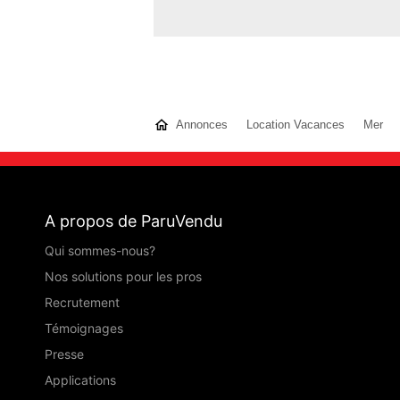
Annonces
Location Vacances
Mer
A propos de ParuVendu
Qui sommes-nous?
Nos solutions pour les pros
Recrutement
Témoignages
Presse
Applications