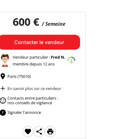
600 €
/ Semaine
Contacter le vendeur
Vendeur particulier :
Fred N.
membre depuis 12 ans

Paris (75010)

En savoir plus sur ce vendeur
Contacts entre particuliers :

nos conseils de vigilance

Signaler l'annonce


