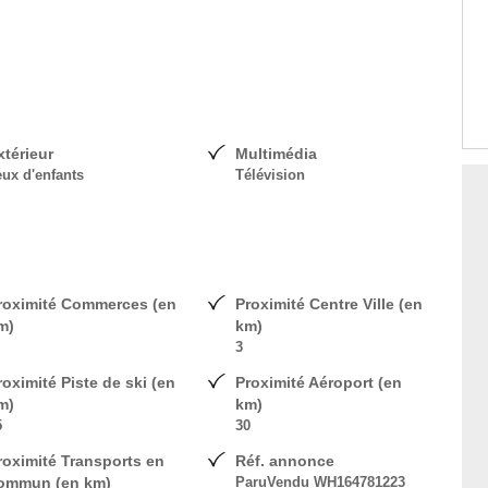
xtérieur
Multimédia
eux d'enfants
Télévision
roximité Commerces (en
Proximité Centre Ville (en
m)
km)
3
roximité Piste de ski (en
Proximité Aéroport (en
m)
km)
5
30
roximité Transports en
Réf. annonce
ommun (en km)
ParuVendu WH164781223