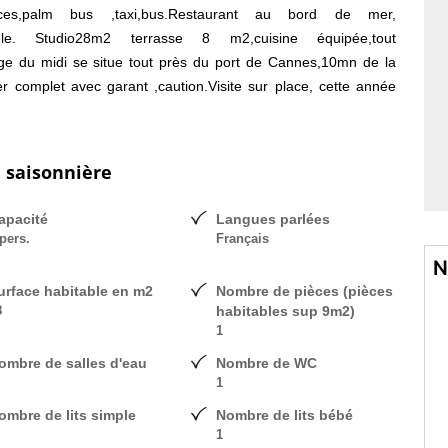
ces,palm bus ,taxi,bus.Restaurant au bord de mer,
cule. Studio28m2 terrasse 8 m2,cuisine équipée,tout
plage du midi se situe tout près du port de Cannes,10mn de la
complet avec garant ,caution.Visite sur place, cette année
 tarif suivant période estivale,laisser vos coordonnées.gmail,
n saisonnière
apacité
Langues parlées
pers.
Français
N
urface habitable en m2
Nombre de pièces (pièces
8
habitables sup 9m2)
1
ombre de salles d'eau
Nombre de WC
1
ombre de lits simple
Nombre de lits bébé
1