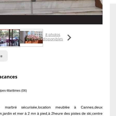

8 photos
disponibles
te
acances
lpes-Maritimes (06)
e marbré sécurisée,location meublée à Cannes,deux
,jardin et mer à 2 mn à pied,à 2heure des pistes de ski,centre