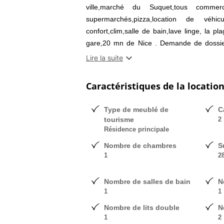
ville,marché du Suquet,tous commer
supermarchés,pizza,location de véhi
confort,clim,salle de bain,lave linge, la 
gare,20 mn de Nice . Demande de dossier 
possibilité de loué en juin, juillet, août

Lire la suite
WhatsApp photo sur demande.
Caractéristiques de la locatio
Type de meublé de
C
tourisme
2 
Résidence principale
Nombre de chambres
S
1
2
Nombre de salles de bain
N
1
1
Nombre de lits double
N
1
2