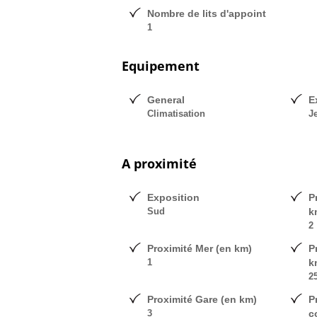
Nombre de lits d'appoint
1
Equipement
General
E
Climatisation
J
A proximité
Exposition
P
Sud
k
2
Proximité Mer (en km)
P
1
k
2
Proximité Gare (en km)
P
3
c