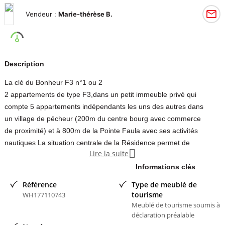
Vendeur :
Marie-thérèse B.
Description
La clé du Bonheur F3 n°1 ou 2
2 appartements de type F3,dans un petit immeuble privé qui
compte 5 appartements indépendants les uns des autres dans
un village de pécheur (200m du centre bourg avec commerce
de proximité) et à 800m de la Pointe Faula avec ses activités
nautiques La situation centrale de la Résidence permet de

Lire la suite
rayonner dans l'ile. Le Vauclin est sur la cote est de la Martinique.
Les appartements sont équipés et climatisés.
Informations clés
Contacter l'annonceur
Référence
Type de meublé de
tourisme
WH177110743
Marie-thérèse B
- membre depuis 12 ans
Meublé de tourisme soumis à
déclaration préalable