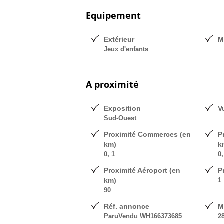
Equipement
Extérieur
M
Jeux d'enfants
A proximité
Exposition
V
Sud-Ouest
Proximité Commerces (en
P
km)
k
0, 1
0,
Proximité Aéroport (en
P
km)
1
90
Réf. annonce
M
ParuVendu WH166373685
2