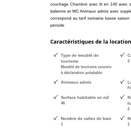
couchage Chambre avec lit en 140 avec s
italienne et WC Animaux admis avec supplé
correspond au tarif semaine basse saison 
période
Caractéristiques de la locatio
Type de meublé de
C
tourisme
2 
Meublé de tourisme soumis
à déclaration préalable
Animaux admis
L
F
Surface habitable en m2
N
46
h
2
Nombre de salles de bain
N
1
1