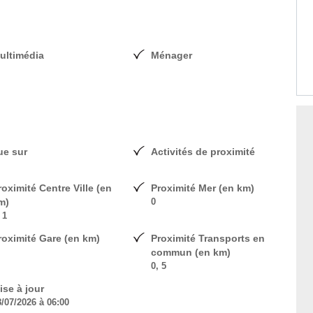
ultimédia
Ménager
ue sur
Activités de proximité
roximité Centre Ville (en
Proximité Mer (en km)
m)
0
 1
roximité Gare (en km)
Proximité Transports en
commun (en km)
0, 5
ise à jour
8/07/2026 à 06:00