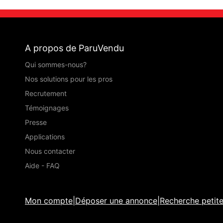
A propos de ParuVendu
Qui sommes-nous?
Nos solutions pour les pros
Recrutement
Témoignages
Presse
Applications
Nous contacter
Aide - FAQ
Mon compte
|
Déposer une annonce
|
Recherche petit