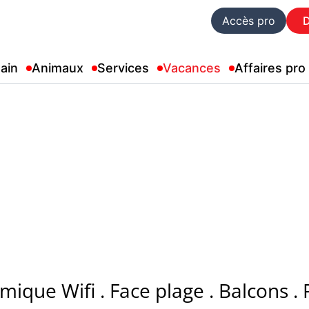
Accès pro
ain
Animaux
Services
Vacances
Affaires pro
que Wifi . Face plage . Balcons . 