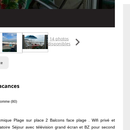

14 photos
disponibles
te
acances
 Somme (80)
que Plage sur place 2 Balcons face plage . Wifi privé et
natoire Séjour avec télévision grand écran et BZ pour second