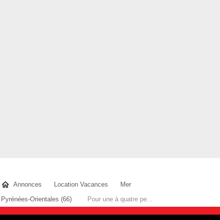
Annonces
Location Vacances
Mer
Pyrénées-Orientales (66)
Pour une à quatre pe...