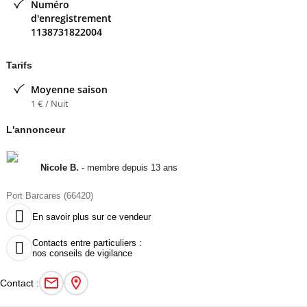
Numéro
Réponse assurée et gratuite !
d'enregistrement
Vos petits Compagnons acceptés dans la mesure où vous ne les
1138731822004
laisserez pas seuls et GRATUIT pour eux.
Je reste à votre disposition.
Tarifs
Très Cordialement.
Moyenne saison
Contacter l'annonceur
1 € / Nuit
Nicole B
- membre depuis 13 ans
L'annonceur
Nicole B.
- membre depuis 13 ans
Port Barcares (66420)

En savoir plus sur ce vendeur
Contacts entre particuliers :

nos conseils de vigilance
Contact :