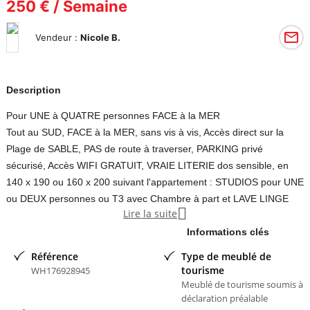
250 € / Semaine
Vendeur :
Nicole B.
Description
Pour UNE à QUATRE personnes FACE à la MER
Tout au SUD, FACE à la MER, sans vis à vis, Accès direct sur la
Plage de SABLE, PAS de route à traverser, PARKING privé
sécurisé, Accès WIFI GRATUIT, VRAIE LITERIE dos sensible, en
140 x 190 ou 160 x 200 suivant l'appartement : STUDIOS pour UNE
ou DEUX personnes ou T3 avec Chambre à part et LAVE LINGE

Lire la suite
pour UNE à QUATRE personnes. CALME absolu.
Même situation pour TOUS : FACE à la MER.
Informations clés
Renseignements, Disponibilités, Photos et Prix sur demande,
Référence
Type de meublé de
différents suivant les appartements et les périodes bien
tourisme
WH176928945
évidemment.. N'oubliiez pas de noter le NOMBRE de personnes
Meublé de tourisme soumis à
déclaration préalable
SVP. (Adultes et Enfants), ainsi que les dates MERCI.