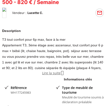
500 - 820 € / Semaine
Vendeur :
Lucette C.
Description
T3 tout confort pour 6p max, face à la mer
Appartement T3, 3ème étage avec ascenseur, tout confort pour 6 p
max + bébé (lit, chaise haute, baignoire, pot). séjour avec terrasse
ou vous pouvez prendre vos repas, très belle vue sur mer, chambre
1 avec gd lit et vue sur mer, chambre 2 avec lits superposés (lit 140
et 90; et 2 lits en 80). cuisine séparée tb équipée (plaque 4 foyers,

Lire la suite
four, frigo et petit congélateur) salle d'eau: douche + 2 lavabos +
LLinge. WC séparés. Quartier dynamique avec tous commerces à
Informations clés
proximité (boulangerie, presse, superette ,laverie, coiffeur,
Référence
Type de meublé de
restaurants) Jeux de plage pour enfants, cours de voile et location
tourisme
WH177245983
de planches et bateaux en face. Cours de plongée et baptêmes sur
Meublé de tourisme soumis à
déclaration préalable
place. A proximité du centre nautique (piscine sportive et piscine