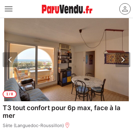
1
/ 8
T3 tout confort pour 6p max, face à la
mer
Sète (Languedoc-Roussillon)