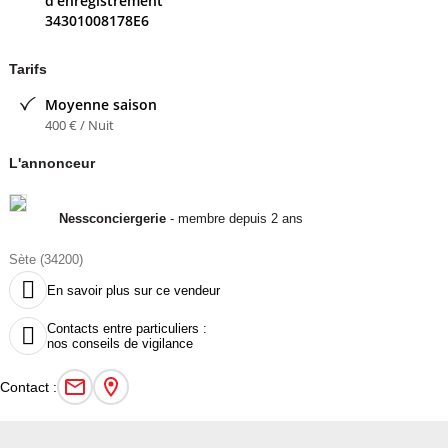
d'enregistrement
Mai 400euro / la semaine
34301008178E6
juin 500euro/ la semaine
juillet 680euro/ la semaine
Tarifs
Août 750euro / la semaine
Moyenne saison
Contacter l'annonceur
400 € / Nuit
Nessconciergerie
- membre depuis 2 ans
L'annonceur
Nessconciergerie
- membre depuis 2 ans
Sète (34200)

En savoir plus sur ce vendeur
Contacts entre particuliers :

nos conseils de vigilance
Contact :