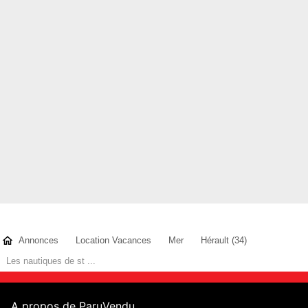
Annonces
Location Vacances
Mer
Hérault (34)
Les nautiques de st ...
A propos de ParuVendu