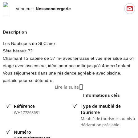
Vendeur :
Nessconciergerie
Description
Les Nautiques de St Claire
Sète hérault ??
Charmant T2 cabine de 37 m² avec terrasse et vue mer situé au 6?
étage avec ascenseur, idéal pour accueillir jusqu'à 4pers+1enfant
Vous séjournerez dans une résidence agréable avec piscine,
parfaite pour se détendre.

Lire la suite
Une place de parking privative en sous-sol n?11
est également à votre disposition pour un séjour sans contrainte.
Informations clés
Le véritable atout du logement :
Référence
Type de meublé de
la plage est accessible à pied.
tourisme
WH177263681
Un emplacement idéal pour profiter pleinement de la mer et du
Meublé de tourisme soumis à
déclaration préalable
soleil sans avoir à prendre la voiture.
Numéro
prix