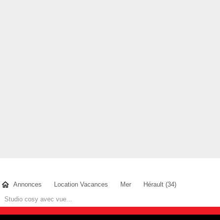
Annonces
Location Vacances
Mer
Hérault (34)
Studio cosy avec vue...