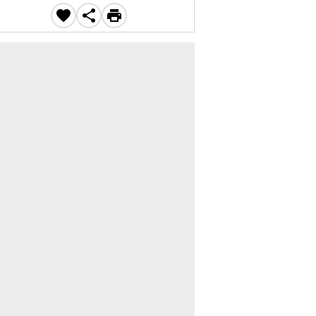


