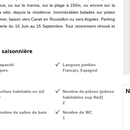
ce, ou sur la marina, sur la plage à 150m, ou encore sur la
 à vélo, depuis la résidence: innombrables balades sur pistes
 mer, liaison vers Canet en Roussillon ou vers Argeles. Parking
uverte du 15 Juin au 15 Septembre. Tout recemment rénové et
 Appartement 2 Pièces 32m², au 2 ième étage avec ascenceur,
resqu'île ( on se croirait dans un paquebot sur l'eau) bien
0m : la plage,(juste le pont tournant à franchir) - 10/15 min: le
n saisonnière
vités, le ravitaillement. Exposition sud/ouest avec jolie vue
e soleil couchant sur le Canigou. - 2 couchages 80x190 lits
apacité
Langues parlées
age 2 personnes lit 140x190 dans chambre séparée - 1 petit
pers.
Français, Espagnol
bain avec baignoire/douche, wc séparés - grande baie vitrée,
N
urface habitable en m2
Nombre de pièces (pièces
2
habitables sup 9m2)
2
ombre de salles de bain
Nombre de WC
1