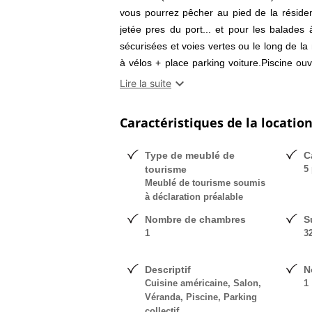
vous pourrez pêcher au pied de la résiden
jetée pres du port... et pour les balades
sécurisées et voies vertes ou le long de la
à vélos + place parking voiture.Piscine o
équipé, tout confort pour 4/5 personnes.

Lire la suite
dans résidence sécurisée posée sur une p
située au calme et près de tout à pieds: - 15
Caractéristiques de la locatio
port, les restos, les commerces, les acti
reposante sur la marina, les montagnes, l
Type de meublé de
C
superposés dans cabine/entrée - 1 couch
tourisme
5 
canapé convertible dans salon - Salle de 
Meublé de tourisme soumis
vue dégagée sur marina et montagnes
à déclaration préalable
Nombre de chambres
S
1
3
Descriptif
N
Cuisine américaine, Salon,
1
Véranda, Piscine, Parking
collectif