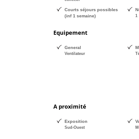
Courts séjours possibles
N
(inf 1 semaine)
1
Equipement
General
M
Ventilateur
T
A proximité
Exposition
V
Sud-Ouest
M