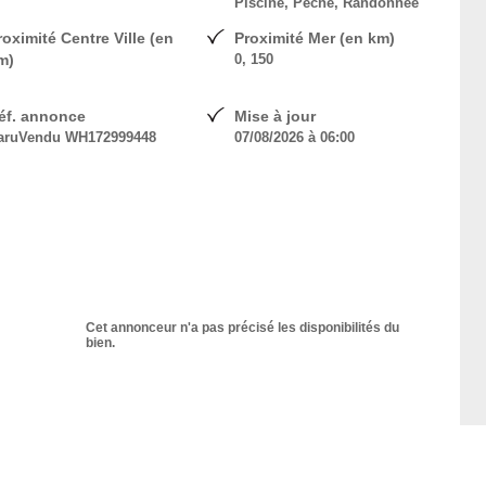
Piscine, Pêche, Randonnée
roximité Centre Ville (en
Proximité Mer (en km)
m)
0, 150
éf. annonce
Mise à jour
aruVendu WH172999448
07/08/2026 à 06:00
Cet annonceur n'a pas précisé les disponibilités du
bien.