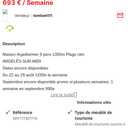
693 € / Semaine
Vendeur :
tomtom111
Description
Maison Argelès/mer 9 pers 1300m Plage clim
ARGELÈS-SUR-MER
Dates encore disponibles
Du 22 au 29 août 1250e la semaine
Septembre encore disponible promo si plusieurs semaines. 1
semaine en septembre 990e

Lire la suite
Location saisonnière maison entière jusque 9 personnes.
Pour info, je suis superhôte sur Rbnb et classé maison coup de c?
Informations clés
ur, vous pouvez aller voir sur leur site les bons commentaires.
Référence
Type de meublé de
Du 19 au 31 juillet 2026 plus disponible.
tourisme
WH177307718
Du 1 août au 22 août plus disponible.
Meublé de tourisme soumis à