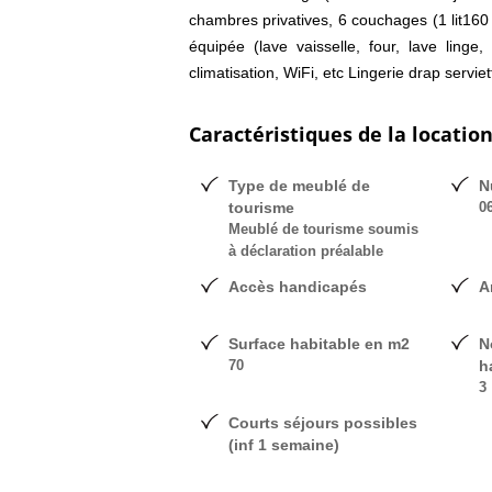
chambres privatives, 6 couchages (1 lit160
équipée (lave vaisselle, four, lave linge
climatisation, WiFi, etc Lingerie drap servi
Caractéristiques de la locatio
Type de meublé de
N
tourisme
0
Meublé de tourisme soumis
à déclaration préalable
Accès handicapés
A
Surface habitable en m2
N
70
h
3
Courts séjours possibles
(inf 1 semaine)