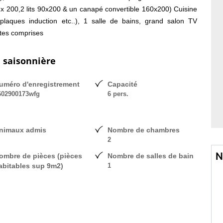
 x 200,2 lits 90x200 & un canapé convertible 160x200) Cuisine
, plaques induction etc..), 1 salle de bains, grand salon TV
ettes comprises
n saisonnière
uméro d'enregistrement
Capacité
602900173wfg
6 pers.
nimaux admis
Nombre de chambres
2
N
ombre de pièces (pièces
Nombre de salles de bain
abitables sup 9m2)
1