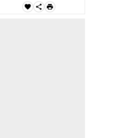


