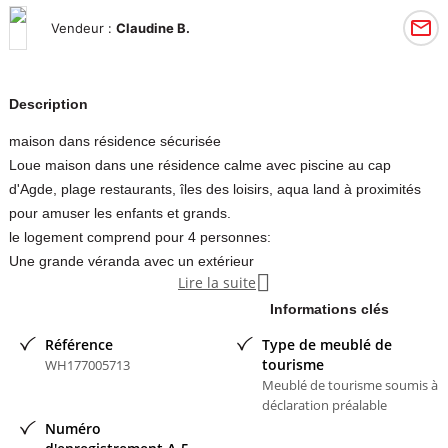
Vendeur :
Claudine B.
Description
maison dans résidence sécurisée
Loue maison dans une résidence calme avec piscine au cap
d'Agde, plage restaurants, îles des loisirs, aqua land à proximités
pour amuser les enfants et grands.
le logement comprend pour 4 personnes:
Une grande véranda avec un extérieur

Lire la suite
Une pièce principale cuisine équipé et salon
Une chambre avec télé et placard, une salle d'eau et wc
Informations clés
Une chambre à l'étage avec télé et wc
Référence
Type de meublé de
tourisme
WH177005713
Contacter l'annonceur
Meublé de tourisme soumis à
déclaration préalable
Claudine B
- membre depuis 2 ans
Numéro