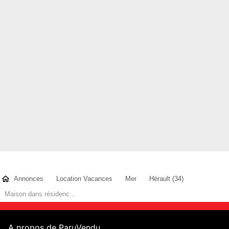
Annonces
Location Vacances
Mer
Hérault (34)
Maison dans résidenc...
A propos de ParuVendu