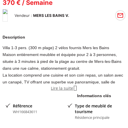
370 € / Semaine
Vendeur :
MERS LES BAINS V.
Description
Villa 1-3 pers. (300 m plage) 2 vélos fournis Mers les Bains
Maison entièrement meublée et équipée pour 2 à 3 personnes,
située à 3 minutes à pied de la plage au centre de Mers-les-Bains
dans une rue calme, stationnement gratuit.
La location comprend une cuisine et son coin repas, un salon avec
un canapé, TV offrant une superbe vue panoramique, salle de

Lire la suite
bains - toilette.
A l'étage : 2 chambres, la première avec lit double 140 x 190, la
Informations clés
seconde avec 1 lit 90 x 190 et un lit parapluie.
Référence
Type de meublé de
A l'extérieur, un petit terrain clos très ensoleillé est aménagé :
tourisme
WH166843611
terrasse, salon de jardin, barbecue, coin pelouse, chaises longues.
Résidence principale
NOUS VOUS FOURNISSONS GRATUITEMENT DEUX VTT