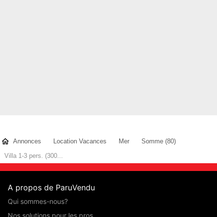
Annonces
Location Vacances
Mer
Somme (80)
Villa 1-3 pers. (300...
A propos de ParuVendu
Qui sommes-nous?
Nos solutions pour les pros