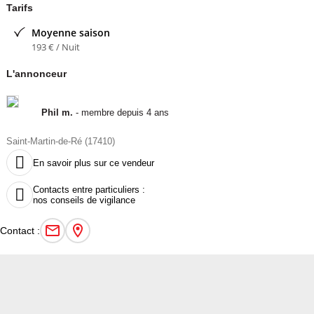
Tarifs
Contacter l'annonceur
Moyenne saison
193 € / Nuit
Phil m
- membre depuis 4 ans
L'annonceur
Phil m.
- membre depuis 4 ans
Saint-Martin-de-Ré (17410)

En savoir plus sur ce vendeur
Contacts entre particuliers :

nos conseils de vigilance
Contact :