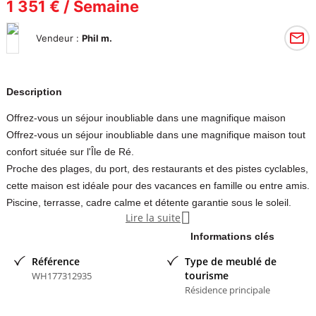
1 351 € / Semaine
Vendeur :
Phil m.
Description
Offrez-vous un séjour inoubliable dans une magnifique maison
Offrez-vous un séjour inoubliable dans une magnifique maison tout
confort située sur l'Île de Ré.
Proche des plages, du port, des restaurants et des pistes cyclables,
cette maison est idéale pour des vacances en famille ou entre amis.
Piscine, terrasse, cadre calme et détente garantie sous le soleil.

Lire la suite
Juillet et août encore disponibles avec réduction pour toute
réservation effectuée cette semaine.
Informations clés
Merci de nous laisser rapidement votre numéro de téléphone afin
Référence
Type de meublé de
de faciliter nos échanges et vous transmettre toutes les
tourisme
WH177312935
informations nécessaires.
Résidence principale
Contact en message privé.