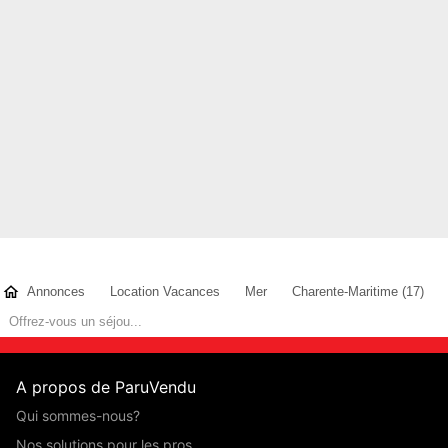
Annonces
Location Vacances
Mer
Charente-Maritime (17)
Offrez-vous un séjou...
A propos de ParuVendu
Qui sommes-nous?
Nos solutions pour les pros