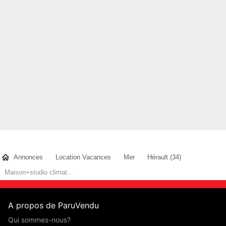
Josiane H
- membre depuis 3 mois
Annonces
Location Vacances
Mer
Hérault (34)
Maison+studio climat...
A propos de ParuVendu
Qui sommes-nous?