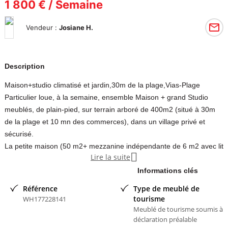
1 800 € / Semaine
Vendeur :
Josiane H.
Description
Maison+studio climatisé et jardin,30m de la plage,Vias-Plage
Particulier loue, à la semaine, ensemble Maison + grand Studio
meublés, de plain-pied, sur terrain arboré de 400m2 (situé à 30m
de la plage et 10 mn des commerces), dans un village privé et
sécurisé.
La petite maison (50 m2+ mezzanine indépendante de 6 m2 avec lit

Lire la suite
140 ) est composée d'une salle de séjour (canapé 2 places
convertible, TV...), un coin cuisine ( réfrigérateur/congélateur, lave-
Informations clés
vaisselle, gazinière, micro_ondes...), une chambre (lit 160,
Référence
Type de meublé de
commode, placard), une salle d'eau (douche, WC, lave-linge).
tourisme
WH177228141
Convient pour 4 à 6 personnes.
Meublé de tourisme soumis à
déclaration préalable
Le grand studio adjacent (28 m2 + mezzanine) a ses entrées sud et