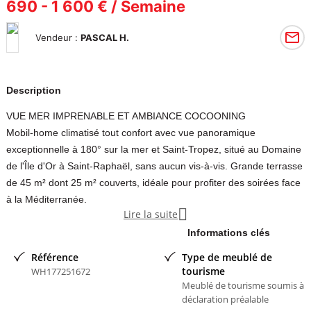
690 - 1 600 € / Semaine
Vendeur :
PASCAL H.
Description
VUE MER IMPRENABLE ET AMBIANCE COCOONING
Mobil-home climatisé tout confort avec vue panoramique
exceptionnelle à 180° sur la mer et Saint-Tropez, situé au Domaine
de l'Île d'Or à Saint-Raphaël, sans aucun vis-à-vis. Grande terrasse
de 45 m² dont 25 m² couverts, idéale pour profiter des soirées face
à la Méditerranée.

Lire la suite
Le mobil-home peut accueillir jusqu'à 4 personnes :
1 chambre avec lit 160 cm
Informations clés
1 chambre avec 2 lits 80 cm
Référence
Type de meublé de
Salle d'eau avec sèche-cheveux
tourisme
WH177251672
WC séparé
Meublé de tourisme soumis à
déclaration préalable
Rangements dans chaque chambre