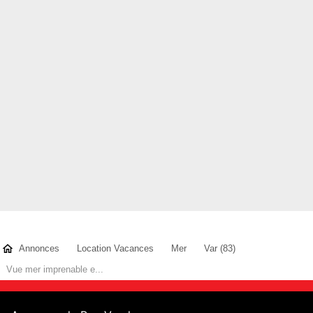
et aire de jeux enfants.
À 300 m des plages
Plage du Dramont accessible à pied en 5 à 10 min
À 7 km de Saint-Raphaël et 3,5 km d'Agay
Gare SNCF du Dramont à 800 m
Bus lignes 8 et 21 à proximité
Location à la semaine en juillet/août. Week-ends possibles hors
saison
animaux non admis
Contacter l'annonceur
PASCAL H
- membre depuis 4 ans
Annonces
Location Vacances
Mer
Var (83)
Vue mer imprenable e...