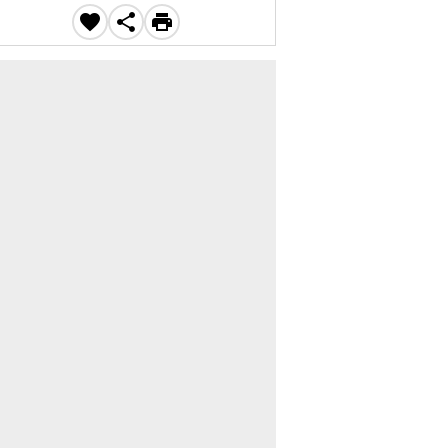


