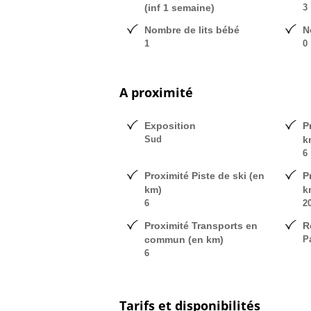
(inf 1 semaine)
3
Nombre de lits bébé
N
1
0
A proximité
Exposition
P
Sud
k
6
Proximité Piste de ski (en
P
km)
k
6
2
Proximité Transports en
R
commun (en km)
P
6
Tarifs et disponibilités