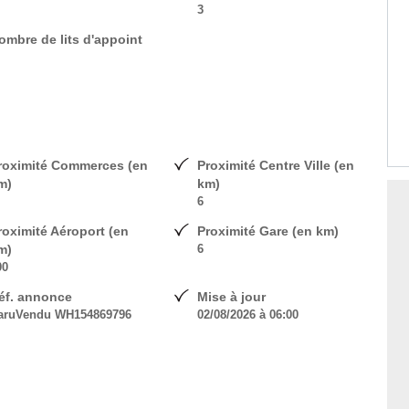
3
ombre de lits d'appoint
roximité Commerces (en
Proximité Centre Ville (en
m)
km)
6
roximité Aéroport (en
Proximité Gare (en km)
m)
6
00
éf. annonce
Mise à jour
aruVendu WH154869796
02/08/2026 à 06:00