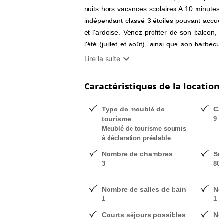
nuits hors vacances scolaires A 10 minutes 
indépendant classé 3 étoiles pouvant accuei
et l'ardoise. Venez profiter de son balcon,
l'été (juillet et août), ainsi que son bar
Pyrénées et la station de ski d'Ax3doma

Lire la suite
calme assuré - Au coeur de la montagne et
électricité, eau, taxe de séjour ,draps et 
Caractéristiques de la locatio
nombre ni de catégorie - CHEQUES V
SCOLAIRES
Type de meublé de
C
tourisme
9 
Meublé de tourisme soumis
à déclaration préalable
Nombre de chambres
S
3
8
Nombre de salles de bain
N
1
1
Courts séjours possibles
N