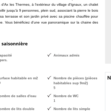
d'Ax les Thermes, à l'extérieur du village d'Ignaux, un chalet
llir jusqu'à 9 personnes, plein sud, associant la pierre le bois
 sa terrasse et son jardin privé avec sa piscine chauffée pour
becue. Vous bénéficiez d'une vue panoramique sur la chaine des
ines. PENSEZ à vos vacances d'hiver LES PLUS: - Air pur et
 d'une nature authentique - tarifs charges comprises : bois,
linge de toilette WIFI gratuit - ANIMAUX gratuits sans limite de
n saisonnière
ACANCES acceptés we 370 e (2 NUITS) HORS VACANCES
apacité
Animaux admis
pers.
N
urface habitable en m2
Nombre de pièces (pièces
0
habitables sup 9m2)
5
ombre de salles d'eau
Nombre de WC
1
ombre de lits double
Nombre de lits simple