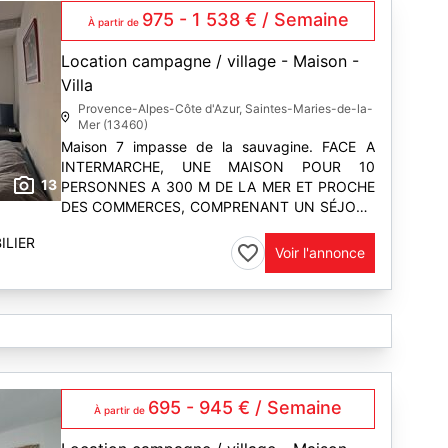
975 - 1 538 € / Semaine
À partir de
Location campagne / village - Maison -
Villa
Provence-Alpes-Côte d'Azur, Saintes-Maries-de-la-
Mer (13460)
Maison 7 impasse de la sauvagine. FACE A
INTERMARCHE, UNE MAISON POUR 10
13
PERSONNES A 300 M DE LA MER ET PROCHE
DES COMMERCES, COMPRENANT UN SÉJOUR
SALLE A MANGER, UNE CUISINE AVEC LAVE
ILIER
VAISSELLE, LAVE LINGE ET RÉFRIGÉRATEUR
Voir l'annonce
AMÉRICAIN
A...
695 - 945 € / Semaine
À partir de