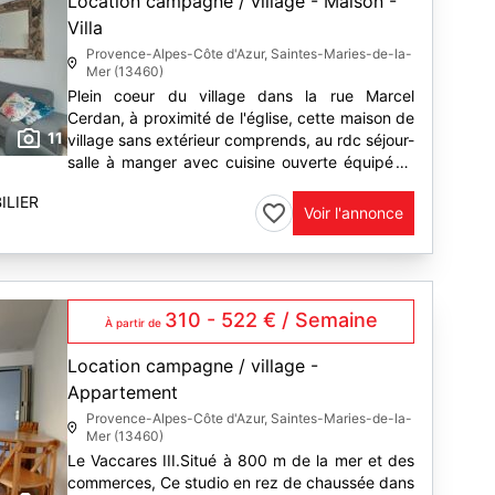
Location campagne / village - Maison -
Villa
Provence-Alpes-Côte d'Azur, Saintes-Maries-de-la-
Mer (13460)
Plein coeur du village dans la rue Marcel
Cerdan, à proximité de l'église, cette maison de
11
village sans extérieur comprends, au rdc séjour-
salle à manger avec cuisine ouverte équipée (
lave linge, lave vaisselle, frigo top, plaque,
ILIER
four,...
Voir l'annonce
310 - 522 € / Semaine
À partir de
Location campagne / village -
Appartement
Provence-Alpes-Côte d'Azur, Saintes-Maries-de-la-
Mer (13460)
Le Vaccares III.Situé à 800 m de la mer et des
commerces, Ce studio en rez de chaussée dans