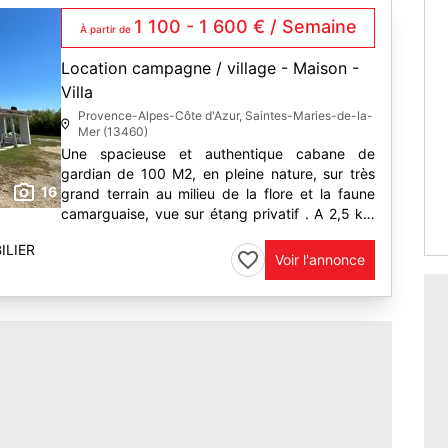
1 100 - 1 600 € / Semaine
À partir de
Location campagne / village - Maison -
Villa
Provence-Alpes-Côte d'Azur, Saintes-Maries-de-la-
Mer (13460)
Une spacieuse et authentique cabane de
gardian de 100 M2, en pleine nature, sur très
16
grand terrain au milieu de la flore et la faune
camarguaise, vue sur étang privatif . A 2,5 km
du village, des plages et des commerces.
ILIER
Terrasse couverte et...
Voir l'annonce