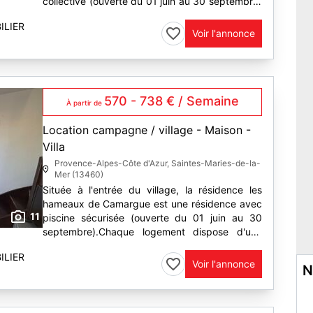
collective (ouverte du 01 juin au 30 septembre)
comprenant une terrasse, un séjour , une
ILIER
cuisine équipée (lave...
Voir l'annonce
570 - 738 € / Semaine
À partir de
Location campagne / village - Maison -
Villa
Provence-Alpes-Côte d'Azur, Saintes-Maries-de-la-
Mer (13460)
Située à l'entrée du village, la résidence les
hameaux de Camargue est une résidence avec
11
piscine sécurisée (ouverte du 01 juin au 30
septembre).Chaque logement dispose d'une
place de parking numérotée. Ce logement se
ILIER
compose d'une cour de 25...
Voir l'annonce
N