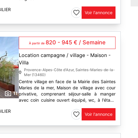
Au rez de chaussée vous trouverez une cour
ILIER
privative avec salon de jardin, barbecue, un
Voir l'annonce
séjour-salle à...
820 - 945 € / Semaine
À partir de
Location campagne / village - Maison -
Villa
Provence-Alpes-Côte d'Azur, Saintes-Maries-de-la-
Mer (13460)
Centre village en face de la Mairie des Saintes
Maries de la mer, Maison de village avec cour
11
privative, comprenant séjour-salle à manger
avec coin cuisine ouvert équipé, wc, à l'étage
salle d'eau avec wc, 2 chambres avec chacune
ILIER
une lit en...
Voir l'annonce