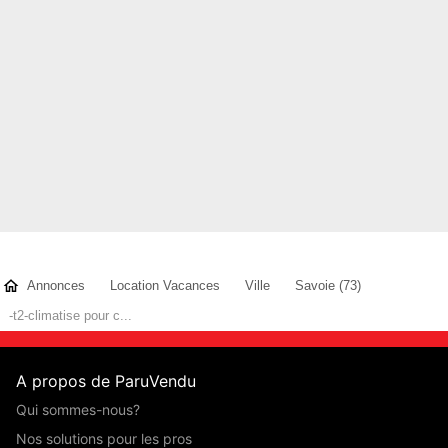
DECEMBRE =890 euro
Bien cordialement a tous les lecteurs.
Contacter l'annonceur
Mariette R
- membre depuis 3 ans
Annonces
Location Vacances
Ville
Savoie (73)
-t2-climatise pour c...
A propos de ParuVendu
Qui sommes-nous?
Nos solutions pour les pros