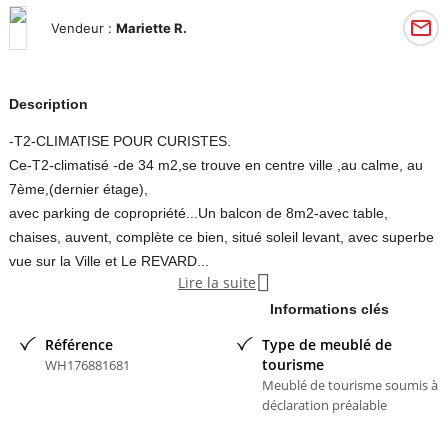
Vendeur :
Mariette R.
Description
-T2-CLIMATISE POUR CURISTES.
Ce-T2-climatisé -de 34 m2,se trouve en centre ville ,au calme, au
7ème,(dernier étage),
avec parking de copropriété...Un balcon de 8m2-avec table,
chaises, auvent, complète ce bien, situé soleil levant, avec superbe
vue sur la Ville et Le REVARD...

Lire la suite
A 5 mn de la gare,15 mn des Thermes CHEVALLEY ,à pied..Proche
des Commerces,
Informations clés
Bus, Monoprix, Casino, Marché, Poste, O.Tourisme ,Cinéma
Référence
Type de meublé de
,Casino...
tourisme
WH176881681
Avec double vitrage ,se compose :D'UN HALL ,desservant :UN
Meublé de tourisme soumis à
déclaration préalable
COIN CUISINE ,
avec lave-vaisselle ,frigo/congèl,4 vitro/céram, micro/onde