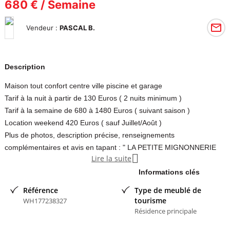
680 € / Semaine
Vendeur :
PASCAL B.
Description
Maison tout confort centre ville piscine et garage
Tarif à la nuit à partir de 130 Euros ( 2 nuits minimum )
Tarif à la semaine de 680 à 1480 Euros ( suivant saison )
Location weekend 420 Euros ( sauf Juillet/Août )
Plus de photos, description précise, renseignements
complémentaires et avis en tapant : " LA PETITE MIGNONNERIE

Lire la suite
SAINTES " sur internet. Vous pouvez aussi nous joindre par
téléphone pour toutes vos questions.
Informations clés
Contacter l'annonceur
Référence
Type de meublé de
tourisme
WH177238327
Résidence principale
PASCAL B
- membre depuis 3 mois