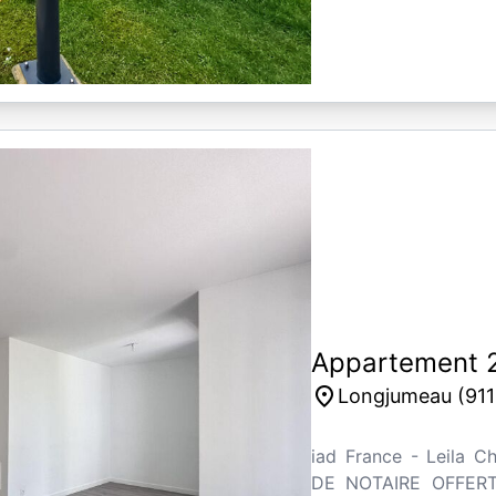
Appartement 2
place
Longjumeau (911
iad France - Leila C
DE NOTAIRE OFFERT 