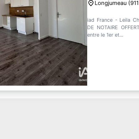
place
Longjumeau (911
iad France - Leila C
DE NOTAIRE OFFERT 
entre le 1er et...