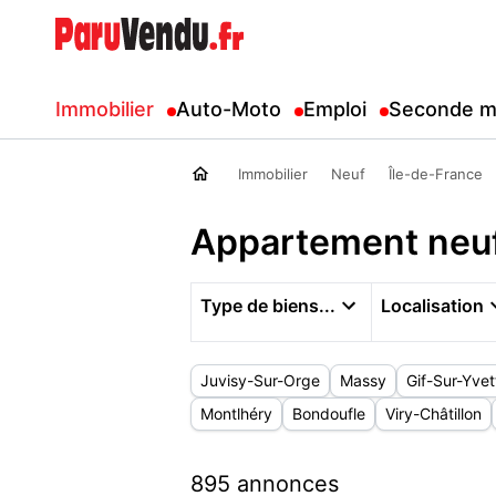
Immobilier
Auto-Moto
Emploi
Seconde m
Immobilier
Neuf
Île-de-France
Appartement neuf
Type de biens...
Localisation
Juvisy-Sur-Orge
Massy
Gif-Sur-Yvet
Montlhéry
Bondoufle
Viry-Châtillon
895 annonces