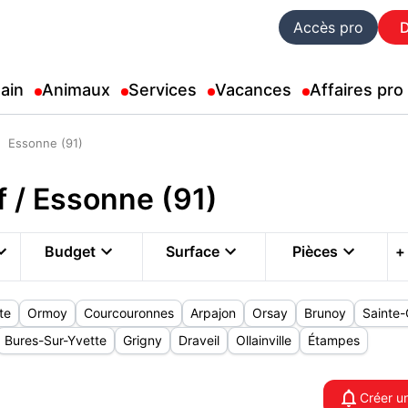
Accès pro
ain
Animaux
Services
Vacances
Affaires pro
Essonne (91)
 / Essonne (91)
Budget
Surface
Pièces
+
te
Ormoy
Courcouronnes
Arpajon
Orsay
Brunoy
Sainte
Bures-Sur-Yvette
Grigny
Draveil
Ollainville
Étampes
Créer un