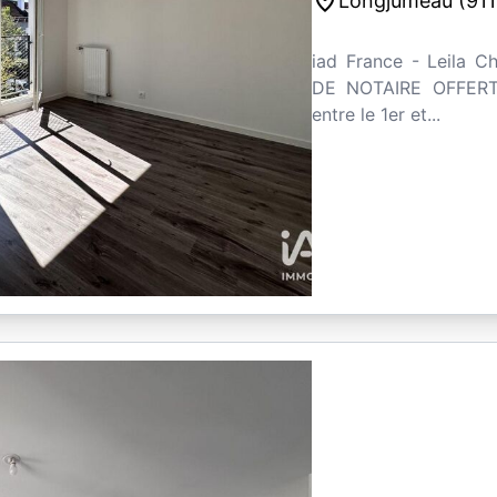
place
Longjumeau (911
iad France - Leila C
DE NOTAIRE OFFERT 
entre le 1er et...