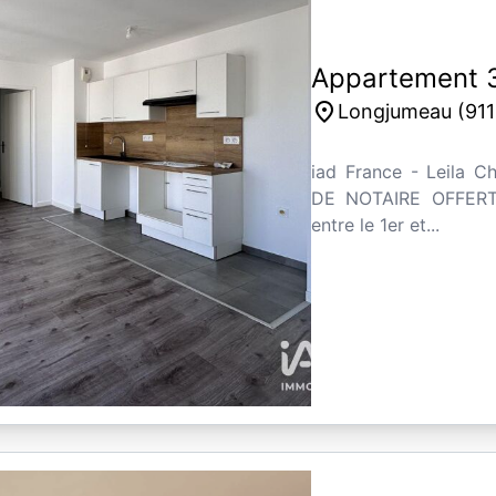
Appartement 3
place
Longjumeau (911
iad France - Leila C
DE NOTAIRE OFFERT 
entre le 1er et...