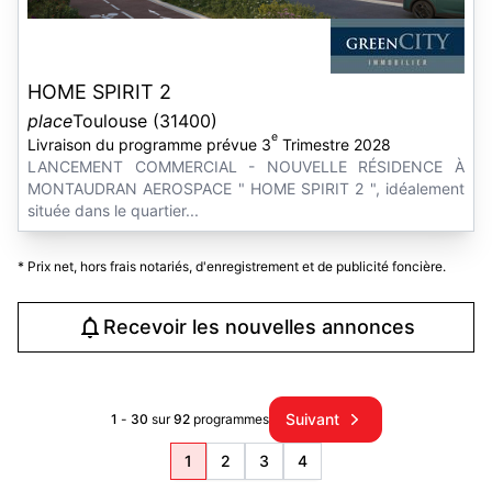
HOME SPIRIT 2
place
Toulouse (31400)
e
Livraison du programme prévue 3
Trimestre 2028
LANCEMENT COMMERCIAL - NOUVELLE RÉSIDENCE À
MONTAUDRAN AEROSPACE " HOME SPIRIT 2 ", idéalement
située dans le quartier...
* Prix net, hors frais notariés, d'enregistrement et de publicité foncière.
Recevoir les nouvelles annonces
Suivant
1
-
30
sur
92
programmes
1
2
3
4