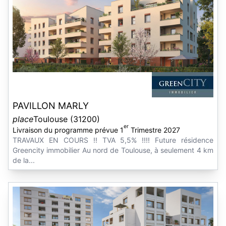
PAVILLON MARLY
place
Toulouse (31200)
er
Livraison du programme prévue 1
Trimestre 2027
TRAVAUX EN COURS !! TVA 5,5% !!!! Future résidence
Greencity immobilier Au nord de Toulouse, à seulement 4 km
de la...