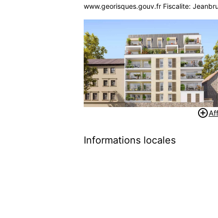
www.georisques.gouv.fr Fiscalite: Jeanbr
add_circle_outline
Af
Informations locales