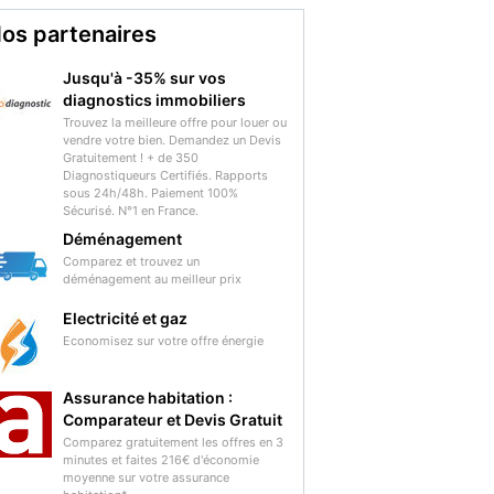
os partenaires
Jusqu'à -35% sur vos
diagnostics immobiliers
Trouvez la meilleure offre pour louer ou
vendre votre bien. Demandez un Devis
Gratuitement ! + de 350
Diagnostiqueurs Certifiés. Rapports
sous 24h/48h. Paiement 100%
Sécurisé. N°1 en France.
Déménagement
Comparez et trouvez un
déménagement au meilleur prix
Electricité et gaz
Economisez sur votre offre énergie
Assurance habitation :
Comparateur et Devis Gratuit
Comparez gratuitement les offres en 3
minutes et faites 216€ d'économie
moyenne sur votre assurance