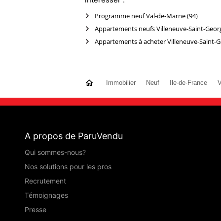
Programme neuf Val-de-Marne (94)
Immobilier
Neuf
Ile-de-France
V
A propos de ParuVendu
Qui sommes-nous?
Nos solutions pour les pros
Recrutement
Témoignages
Presse