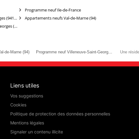
Programme neuf Ile-de-France
Appartements neufs Villeneuve-Saint-Georges (94190)
Appartements neufs Val-de-Marne (94)
Appartements à acheter Villeneuve-Saint-Georges (94190)
al-de-Marne (94)
Programme neuf Villeneuve-Saint-Georges (94190)
Liens utiles
Vos suggestions
Cookies
Politique de protection des données personnelles
Mentions légales
Signaler un contenu illicite