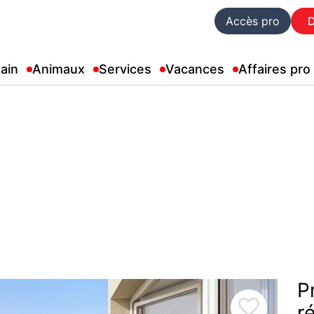
Accès pro
ain
Animaux
Services
Vacances
Affaires pro
P

r