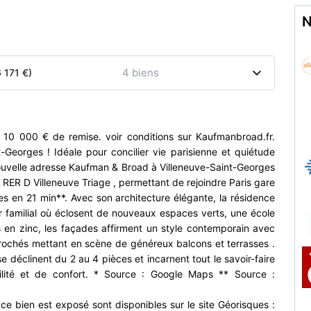
N
expand_more
4 biens
 171 €)
10 000 € de remise. voir conditions sur Kaufmanbroad.fr.
-Georges ! Idéale pour concilier vie parisienne et quiétude
nouvelle adresse Kaufman & Broad à Villeneuve-Saint-Georges
e RER D Villeneuve Triage , permettant de rejoindre Paris gare
s en 21 min**. Avec son architecture élégante, la résidence
r familial où éclosent de nouveaux espaces verts, une école
s en zinc, les façades affirment un style contemporain avec
crochés mettant en scène de généreux balcons et terrasses .
e déclinent du 2 au 4 pièces et incarnent tout le savoir-faire
lité et de confort. * Source : Google Maps ** Source :
 ce bien est exposé sont disponibles sur le site Géorisques :