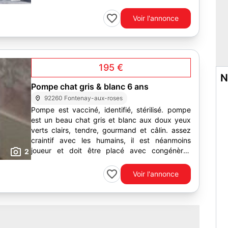
caractère et est ok...
Voir l'annonce
195 €
N
Pompe chat gris & blanc 6 ans
92260 Fontenay-aux-roses
Pompe est vacciné, identifié, stérilisé. pompe
est un beau chat gris et blanc aux doux yeux
verts clairs, tendre, gourmand et câlin. assez
craintif avec les humains, il est néanmoins
joueur et doit être placé avec congénères
2
obligatoires pour le...
Voir l'annonce