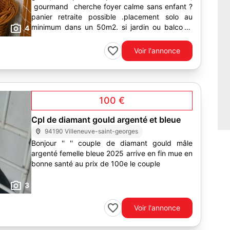
gourmand cherche foyer calme sans enfant ?
panier retraite possible .placement solo au
minimum dans un 50m2. si jardin ou balcon :
4
sécurisation obligatoire...
Voir l'annonce
100 €
Cpl de diamant gould argenté et bleue
94190 Villeneuve-saint-georges
Bonjour '' '' couple de diamant gould mâle
argenté femelle bleue 2025 arrive en fin mue en
bonne santé au prix de 100e le couple
3
Voir l'annonce