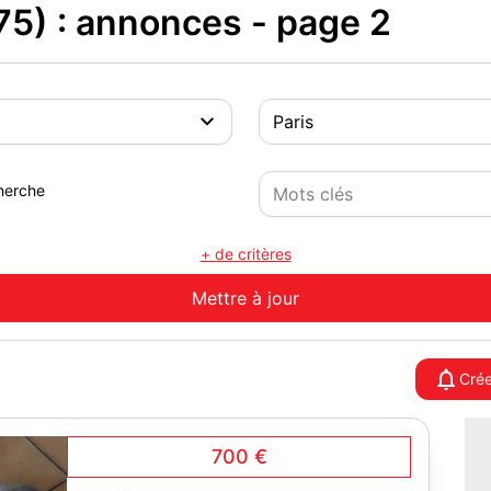
75) : annonces - page 2
herche
+ de critères
Crée
700 €