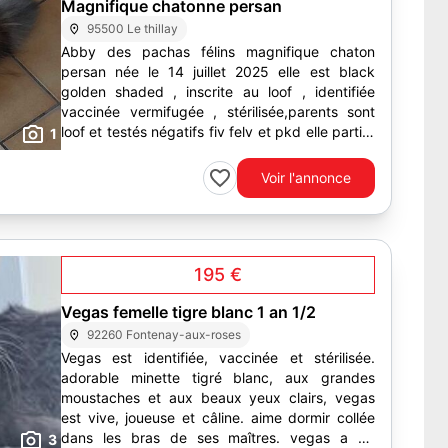
Magnifique chatonne persan
95500 Le thillay
Abby des pachas félins magnifique chaton
persan née le 14 juillet 2025 elle est black
golden shaded , inscrite au loof , identifiée
vaccinée vermifugée , stérilisée,parents sont
loof et testés négatifs fiv felv et pkd elle partira
1
avec...
Voir l'annonce
195 €
Vegas femelle tigre blanc 1 an 1/2
92260 Fontenay-aux-roses
Vegas est identifiée, vaccinée et stérilisée.
adorable minette tigré blanc, aux grandes
moustaches et aux beaux yeux clairs, vegas
est vive, joueuse et câline. aime dormir collée
dans les bras de ses maîtres. vegas a du
3