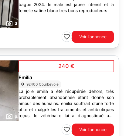
bague 2024. le male est jaune intensif et la
femelle satine blanc tres bons reproducteurs
3
Voir l'annonce
240 €
Emilia
92400 Courbevoie
La jolie emilia a été récupérée dehors, très
probablement abandonnée étant donné son
amour des humains. emilia souffrait d'une forte
otite et malgré les traitements et antibiotiques
reçus, le vétérinaire lui a diagnostiqué une
6
"légère ataxie...
Voir l'annonce