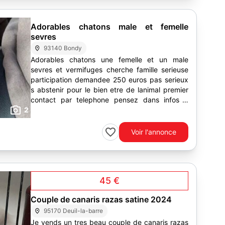
Adorables chatons male et femelle
sevres
93140 Bondy
Adorables chatons une femelle et un male
sevres et vermifuges cherche famille serieuse
participation demandee 250 euros pas serieux
s abstenir pour le bien etre de lanimal premier
contact par telephone pensez dans infos a
2
noter votre numero
Voir l'annonce
45 €
Couple de canaris razas satine 2024
95170 Deuil-la-barre
Je vends un tres beau couple de canaris razas