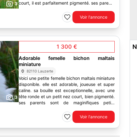
court, il est parfaitement pigmenté. ses parents
3
sont de...
Voir l'annonce
N
1 300 €
Adorable femelle bichon maltais
miniature
82110 Lauzerte
Voici une petite femelle bichon maltais miniature
disponible. elle est adorable, joueuse et super
caline. sa bouille est exceptionnelle, avec une
tête ronde et un petit nez court, bien pigmenté.
3
ses parents sont de maginifiques petits
bichons...
Voir l'annonce