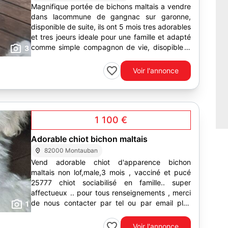
Magnifique portée de bichons maltais a vendre
dans lacommune de gangnac sur garonne,
disponible de suite, ils ont 5 mois tres adorables
et tres joeurs ideale pour une famille et adapté
comme simple compagnon de vie, disopible 3
3
males et 3...
Voir l'annonce
1 100 €
Adorable chiot bichon maltais
82000 Montauban
Vend adorable chiot d'apparence bichon
maltais non lof,male,3 mois , vacciné et pucé
25777 chiot sociabilisé en famille.. super
affectueux .. pour tous renseignements , merci
de nous contacter par tel ou par email plus
1
simple
Voir l'annonce