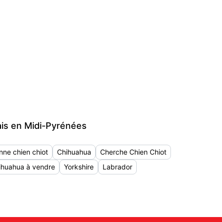
ais en Midi-Pyrénées
nne chien chiot
Chihuahua
Cherche Chien Chiot
ihuahua à vendre
Yorkshire
Labrador