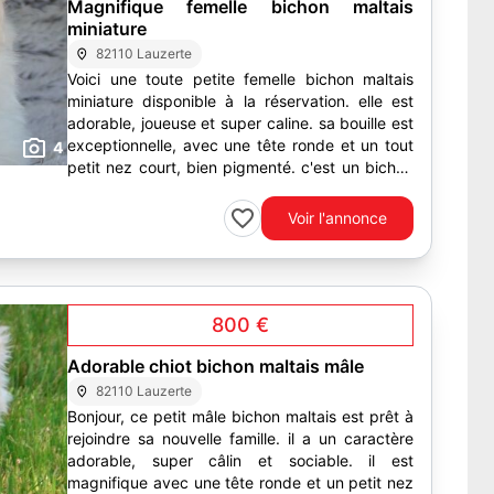
Magnifique femelle bichon maltais
miniature
82110 Lauzerte
Voici une toute petite femelle bichon maltais
miniature disponible à la réservation. elle est
adorable, joueuse et super caline. sa bouille est
exceptionnelle, avec une tête ronde et un tout
4
petit nez court, bien pigmenté. c'est un bichon
maltais...
Voir l'annonce
800 €
Adorable chiot bichon maltais mâle
82110 Lauzerte
Bonjour, ce petit mâle bichon maltais est prêt à
rejoindre sa nouvelle famille. il a un caractère
adorable, super câlin et sociable. il est
magnifique avec une tête ronde et un petit nez