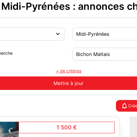
 Midi-Pyrénées : annonces ch
herche
+ de critères
Crée
1 500 €