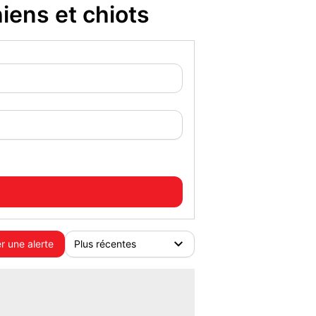
iens et chiots
r une alerte