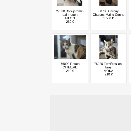
27620 Bois-jérôme-
68700 Cernay
saint-ouen
Chatons Maine Conns
FILON
1 500 €
230 €
76000 Rouen
76220 Ferrières-en-
CHIMERE
bray
210 €
MOKA
210 €