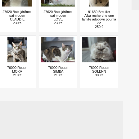
27620 Bois-jérôme-
27620 Bois-jérôme-
91650 Breuillet
saint-ouen
saint-ouen
Aika recherche une
CLAUDIE
LOVE
famille adoptive pour la
230 €
230 €
vie
250 €
76000 Rouen
76000 Rouen
76000 Rouen
MOKA
SIMBA
SOLENN
210 €
210 €
300 €