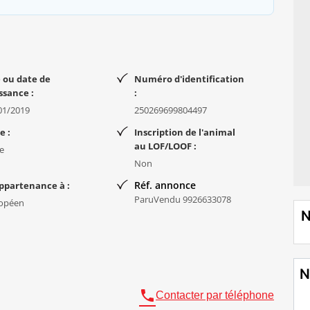
 ou date de
Numéro d'identification
ssance :
:
01/2019
250269699804497
e :
Inscription de l'animal
au LOF/LOOF :
e
Non
Réf. annonce
ppartenance à :
ParuVendu 9926633078
opéen
N
N

Contacter par téléphone