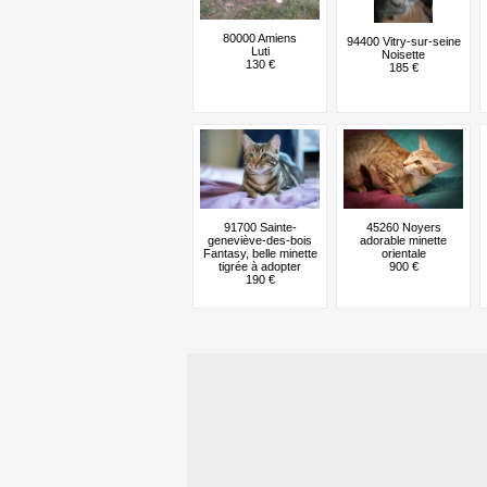
80000 Amiens
94400 Vitry-sur-seine
Luti
Noisette
130 €
185 €
91700 Sainte-
45260 Noyers
geneviève-des-bois
adorable minette
Fantasy, belle minette
orientale
tigrée à adopter
900 €
190 €