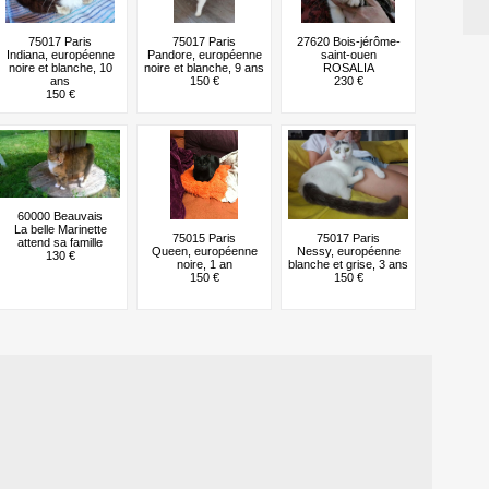
75017 Paris
75017 Paris
27620 Bois-jérôme-
Indiana, européenne
Pandore, européenne
saint-ouen
noire et blanche, 10
noire et blanche, 9 ans
ROSALIA
ans
150 €
230 €
150 €
60000 Beauvais
La belle Marinette
75015 Paris
75017 Paris
attend sa famille
Queen, européenne
Nessy, européenne
130 €
noire, 1 an
blanche et grise, 3 ans
150 €
150 €