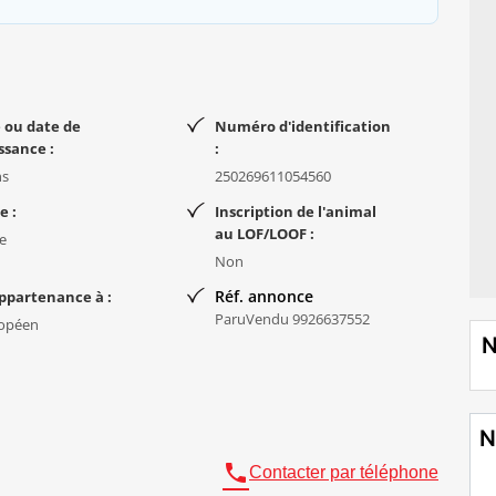
 ou date de
Numéro d'identification
ssance :
:
ns
250269611054560
e :
Inscription de l'animal
au LOF/LOOF :
e
Non
Réf. annonce
ppartenance à :
ParuVendu 9926637552
opéen
N
N

Contacter par téléphone