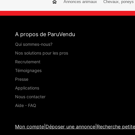
Annonces animaux
Chevaux, poneys
A propos de ParuVendu
Qui sommes-nous?
Nos solutions pour les pros
Recrutement
Témoignages
Presse
Applications
Nous contacter
Aide - FAQ
Mon compte
|
Déposer une annonce
|
Recherche petit