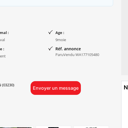
mal :
Age :
val
9moie
Réf. annonce
e :
ParuVendu WA177105480
ent
 (03230)
N
Envoyer un message