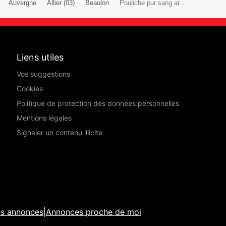
Auvergne
Allier (03)
Beaulon
Pouliche pur sang ar...
Liens utiles
Vos suggestions
Cookies
Politique de protection des données personnelles
Mentions légales
Signaler un contenu illicite
es annonces
|
Annonces proche de moi