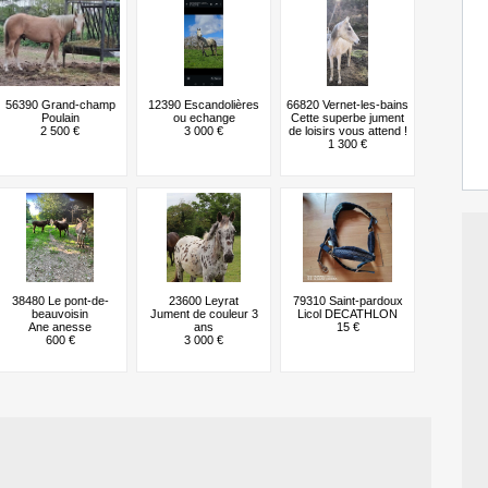
56390 Grand-champ
12390 Escandolières
66820 Vernet-les-bains
Poulain
ou echange
Cette superbe jument
2 500 €
3 000 €
de loisirs vous attend !
1 300 €
38480 Le pont-de-
23600 Leyrat
79310 Saint-pardoux
beauvoisin
Jument de couleur 3
Licol DECATHLON
Ane anesse
ans
15 €
600 €
3 000 €