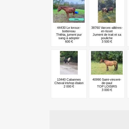
44430 Le loroux-
38760 Varces-allières-
bottereau
et-risset
Thithia, jument pur
Jument de trait et sa
sang à adopter
pouliche
600 €
3 500 €
13440 Cabannes
40990 Saint-vincent-
Cheval irishop étalon
de-paul
2 000 €
TOP LOISIRS
3 000 €