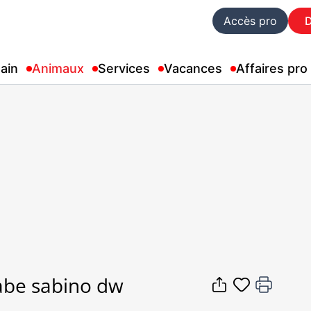
Accès pro
ain
Animaux
Services
Vacances
Affaires pro
abe sabino dw