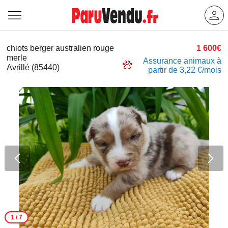
chiots berger australien rouge
1 600€
merle
Assurance animaux à
Avrillé (85440)
partir de 3,22 €/mois
1
/ 7