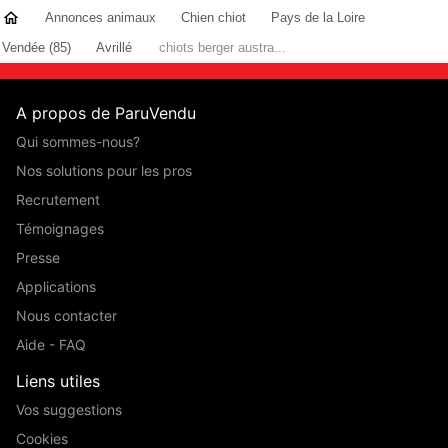
Annonces animaux
Chien chiot
Pays de la Loire
Vendée (85)
Avrillé
chiots berger austra...
A propos de ParuVendu
Qui sommes-nous?
Nos solutions pour les pros
Recrutement
Témoignages
Presse
Applications
Nous contacter
Aide - FAQ
Liens utiles
Vos suggestions
Cookies