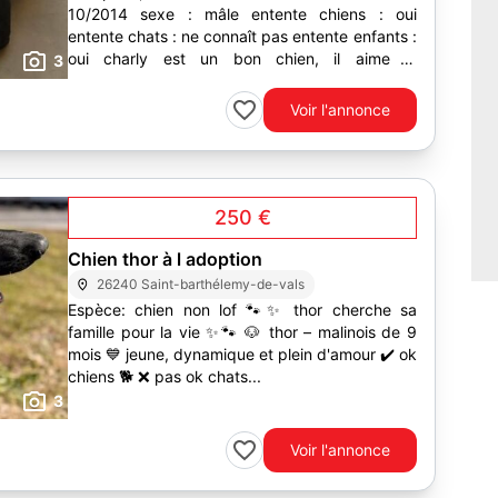
10/2014 sexe : mâle entente chiens : oui
entente chats : ne connaît pas entente enfants :
oui charly est un bon chien, il aime la
3
compagnie...
Voir l'annonce
250 €
Chien thor à l adoption
26240 Saint-barthélemy-de-vals
Espèce: chien non lof 🐾✨ thor cherche sa
famille pour la vie ✨🐾 🐶 thor – malinois de 9
mois 💙 jeune, dynamique et plein d'amour ✔️ ok
chiens 🐕 ❌ pas ok chats...
3
Voir l'annonce