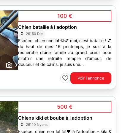
100 €
Chien bataille à l adoption
26150 Die
Espèce: chien non lof 🐶💕 moi, c'est bataille ! 💕
du haut de mes 16 printemps, je suis à la
recherche d'une famille au grand cœur pour
m'offrir une retraite remplie d'amour, de
douceur et de câlins. je suis une...
3
Voir l'annonce
500 €
Chiens kiki et bouba à l adoption
26110 Nyons
Espèce: chien non lof 🐶❤️ à l'adoption – kiki &