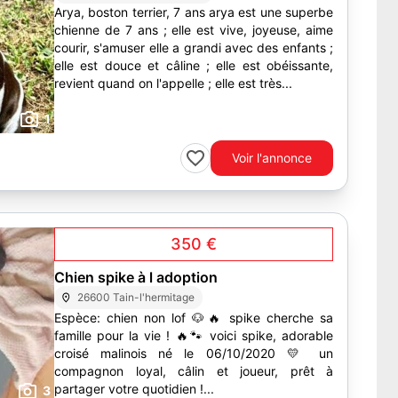
Arya, boston terrier, 7 ans arya est une superbe
chienne de 7 ans ; elle est vive, joyeuse, aime
courir, s'amuser elle a grandi avec des enfants ;
elle est douce et câline ; elle est obéissante,
revient quand on l'appelle ; elle est très...
1
Voir l'annonce
350 €
Chien spike à l adoption
26600 Tain-l'hermitage
Espèce: chien non lof 🐶🔥 spike cherche sa
famille pour la vie ! 🔥🐾 voici spike, adorable
croisé malinois né le 06/10/2020 💛 un
compagnon loyal, câlin et joueur, prêt à
partager votre quotidien !...
3