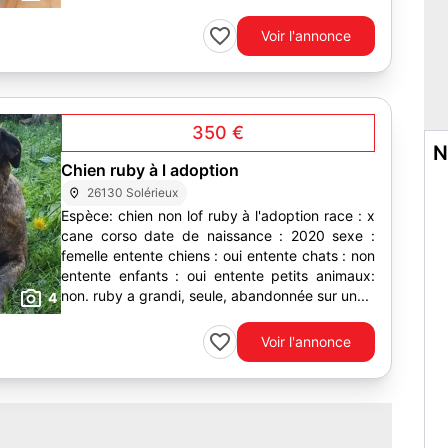
Voir l'annonce
350 €
N
Chien ruby à l adoption
26130 Solérieux
Espèce: chien non lof ruby à l'adoption race : x
cane corso date de naissance : 2020 sexe :
femelle entente chiens : oui entente chats : non
entente enfants : oui entente petits animaux:
non. ruby a grandi, seule, abandonnée sur un...
4
Voir l'annonce