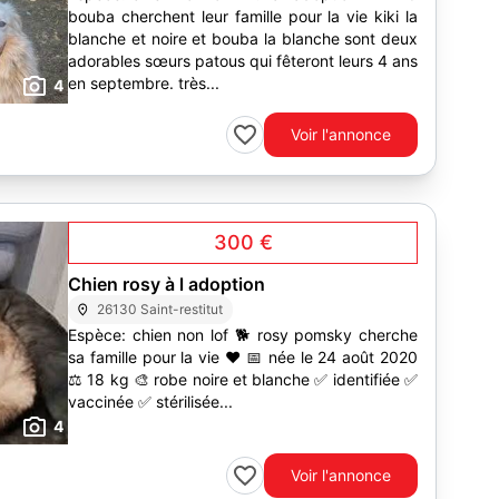
bouba cherchent leur famille pour la vie kiki la
blanche et noire et bouba la blanche sont deux
adorables sœurs patous qui fêteront leurs 4 ans
en septembre. très...
4
Voir l'annonce
300 €
Chien rosy à l adoption
26130 Saint-restitut
Espèce: chien non lof 🐕 rosy pomsky cherche
sa famille pour la vie ❤️ 📅 née le 24 août 2020
⚖️ 18 kg 🎨 robe noire et blanche ✅ identifiée ✅
vaccinée ✅ stérilisée...
4
Voir l'annonce