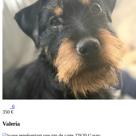
6
350 €
Valeria
27620 Gasny