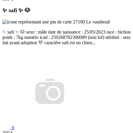
✨️ safi ✨️ 🐶
27100 Le vaudreuil
✨️ safi ✨️ 🐶 sexe : mâle date de naissance : 25/05/2023 race : bichon
poids : 7kg numéro icad : 250268782300089 (non lof) stérilisé : sera
fait avant adoption 💛 caractère safi est un chien...
6
350 €