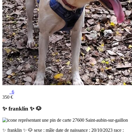
6
350 €
✨️ franklin ✨️ 🐶
27600 Saint-aubin-sur-gaillon
✨️ franklin ✨️ 🐶 sexe : mâle date de naissance : 20/10/2023 race :