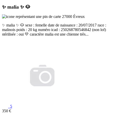
✨️ malia ✨️ 🐶
27000 Évreux
✨️ malia ✨️ 🐶 sexe : femelle date de naissance : 20/07/2017 race :
malinois poids : 20 kg numéro icad : 250268780546842 (non lof)
stérilisée : oui 💛 caractère malia est une chienne très...
5
350 €