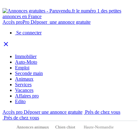
Accès pro
Pro
Déposer
une annonce gratuite
Se connecter
Immobilier
Auto-Moto
Emploi
Seconde main
Animaux
Services
Vacances
Affaires pro
Edito
Accès pro
Déposer une annonce gratuite
Près de chez vous
Près de chez vous
Annonces animaux
Chien chiot
Haute-Normandie