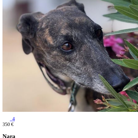
4
350 €
Nara