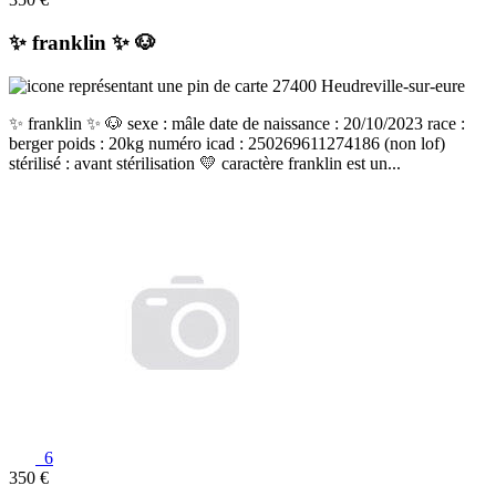
✨️ franklin ✨️ 🐶
27400 Heudreville-sur-eure
✨️ franklin ✨️ 🐶 sexe : mâle date de naissance : 20/10/2023 race :
berger poids : 20kg numéro icad : 250269611274186 (non lof)
stérilisé : avant stérilisation 💛 caractère franklin est un...
6
350 €