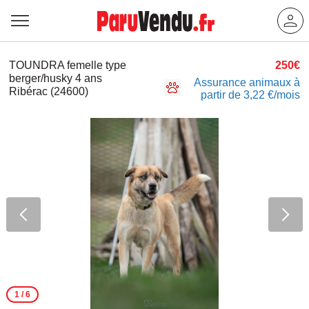
TOUNDRA femelle type
250€
berger/husky 4 ans
Assurance animaux à
Ribérac (24600)
partir de 3,22 €/mois
1
/ 6