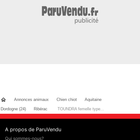
Annonces animaux
Chien chiot
Aquitaine
Dordogne (24)
Ribérac
TOUNDRA femelle type...
A propos de ParuVendu
Qui sommes-nous?